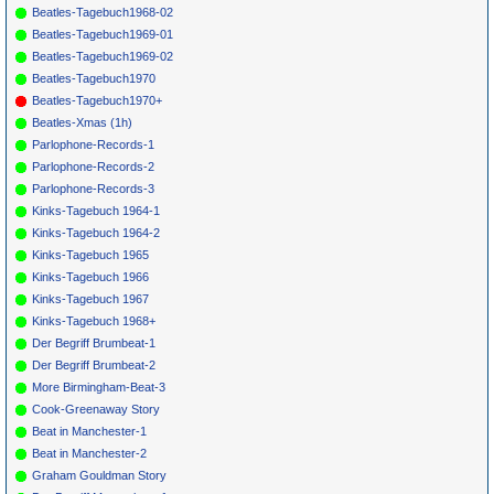
Lover Tonight
11808
Beatles-Tagebuch1968-02
*
071
George Bean
It Should Be
DECCA (UK)
1964
Beatles-Tagebuch1969-01
You
11808
*
073
Rolling Stones
You Better
DECCA (UK)
1964
Beatles-Tagebuch1969-02
Move On
EP 5860
Beatles-Tagebuch1970
*
075
Rolling Stones
Good Times
LONDON 9687
1964
Bad Times
Beatles-Tagebuch1970+
Beatles-Xmas (1h)
Parlophone-Records-1
Parlophone-Records-2
Parlophone-Records-3
Kinks-Tagebuch 1964-1
Kinks-Tagebuch 1964-2
Kinks-Tagebuch 1965
Kinks-Tagebuch 1966
Kinks-Tagebuch 1967
Kinks-Tagebuch 1968+
Der Begriff Brumbeat-1
Der Begriff Brumbeat-2
More Birmingham-Beat-3
Cook-Greenaway Story
Beat in Manchester-1
Beat in Manchester-2
Graham Gouldman Story