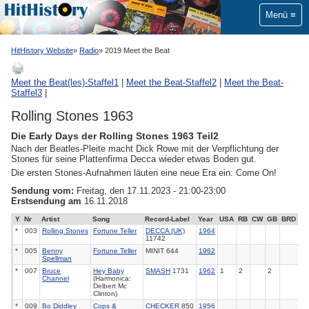
Menü
HitHistory Website
Radio
2019 Meet the Beat
Meet the Beat(les)-Staffel1
|
Meet the Beat-Staffel2
|
Meet the Beat-
Staffel3
|
Rolling Stones 1963
Die Early Days der Rolling Stones 1963 Teil2
Nach der Beatles-Pleite macht Dick Rowe mit der Verpflichtung der
Stones für seine Plattenfirma Decca wieder etwas Boden gut.
Die ersten Stones-Aufnahmen läuten eine neue Era ein:
Come On!
Sendung vom:
Freitag, den 17.11.2023 - 21:00-23:00
Erstsendung am
16.11.2018
Y
Nr
Artist
Song
Record-Label
Year
USA
RB
CW
GB
BRD
*
003
Rolling Stones
Fortune Teller
DECCA (UK)
1964
11742
*
005
Benny
Fortune Teller
MINIT 644
1962
Spellman
*
007
Bruce
Hey Baby
SMASH
1731
1962
1
2
2
Channel
(Harmonica:
Delbert Mc
Clinton)
*
009
Bo Diddley
Cops &
CHECKER
850
1956