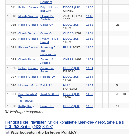
Robbers
*
011
Rolling Stones
Bright Lights
DECCA (UK)
1963
Big City
UNREL.
*
013
Muddy Waters
I Can't Be
ARISTOCRAT
1948
Satisfied
1305
*
015
Rolling Stones
Come On
DECCA (UK)
1963
21
11675
*
017
Chuck Berry
Come On
CHESS
1799
1961
*
019
Rolling Stones
I Want To Be
DECCA (UK)
1963
Loved
11675
*
021
Elmore James
Standing At
FLAIR
1057
1955
The
Crossroads
*
023
Chuck Berry
Around &
CHESS
1691
1958
Around
*
025
Rolling Stones
Around &
DECCA (UK)
1964
Around
EP 8590
*
027
Rolling Stones
Poison Ivy
DECCA (UK)
1964
11742
*
029
Manfred Mann
5-4-3-2-1
HMV
1964
5
POP1252
*
031
Brian Poole &
Twist & Shout
DECCA (UK)
1963
4
19
The
11694
Tremeloes
*
033
Kathy Kirby
Dance On
DECCA (UK)
1963
11
11682
37 Einträge insgesamt
*
035
Bo Diddley
Pretty Thing
CHECKER
827
1956
4
34
*
037
Chuck Berry
Jaguar &
CHESS
1767
1960
109
Hier gibt's die Playlisten für die komplette Meet-the-Meet-Staffel1 als
Thunderbird
PDF (53 Seiten)
(423,8 KiB)
*
039
Rolling Stones
I Wanna Be
DECCA (UK)
1963
12
Was bedeuten die farbigen Punkte?
Your Man
11764