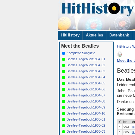
Navigation
HitHistory
Aktuelles
Datenbank
überspringen
Meet the Beatles
HitHistory W
Komplette Songliste
Beatles-Tagebuch1964-01
Meet the B
Beatles-Tagebuch1964-02
Beatl
Beatles-Tagebuch1964-03
Beatles-Tagebuch1964-04
Das Beat
Beatles-Tagebuch1964-05
Leider end
Beatles-Tagebuch1964-06
John, Paul
sie neue 
Beatles-Tagebuch1964-07
Danke unse
Beatles-Tagebuch1964-08
Beatles-Tagebuch1964-09
Sendung
Erstsend
Beatles-Tagebuch1964-10
Beatles-Tagebuch1965-01
Y
Nr
Ar
Beatles-Tagebuch1965-02
*
003
B
Beatles-Tagebuch1965-03
*
005
I