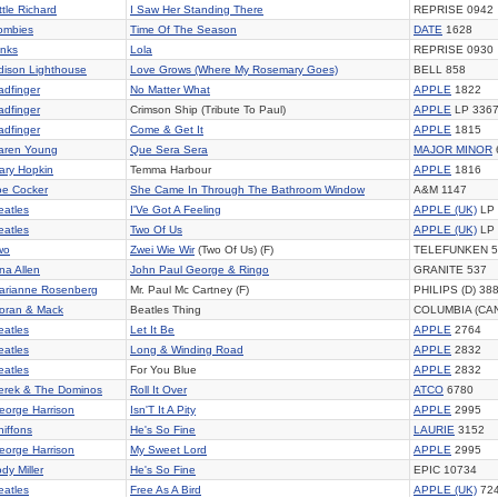
ttle Richard
I Saw Her Standing There
REPRISE 0942
ombies
Time Of The Season
DATE
1628
inks
Lola
REPRISE 0930
dison Lighthouse
Love Grows (Where My Rosemary Goes)
BELL 858
adfinger
No Matter What
APPLE
1822
adfinger
Crimson Ship (Tribute To Paul)
APPLE
LP 336
adfinger
Come & Get It
APPLE
1815
aren Young
Que Sera Sera
MAJOR MINOR
ary Hopkin
Temma Harbour
APPLE
1816
oe Cocker
She Came In Through The Bathroom Window
A&M 1147
eatles
I'Ve Got A Feeling
APPLE (UK)
LP 
eatles
Two Of Us
APPLE (UK)
LP 
wo
Zwei Wie Wir
(Two Of Us) (F)
TELEFUNKEN 5
na Allen
John Paul George & Ringo
GRANITE 537
arianne Rosenberg
Mr. Paul Mc Cartney (F)
PHILIPS (D) 38
oran & Mack
Beatles Thing
COLUMBIA (CAN
eatles
Let It Be
APPLE
2764
eatles
Long & Winding Road
APPLE
2832
eatles
For You Blue
APPLE
2832
erek & The Dominos
Roll It Over
ATCO
6780
eorge Harrison
Isn'T It A Pity
APPLE
2995
hiffons
He's So Fine
LAURIE
3152
eorge Harrison
My Sweet Lord
APPLE
2995
dy Miller
He's So Fine
EPIC 10734
eatles
Free As A Bird
APPLE (UK)
72