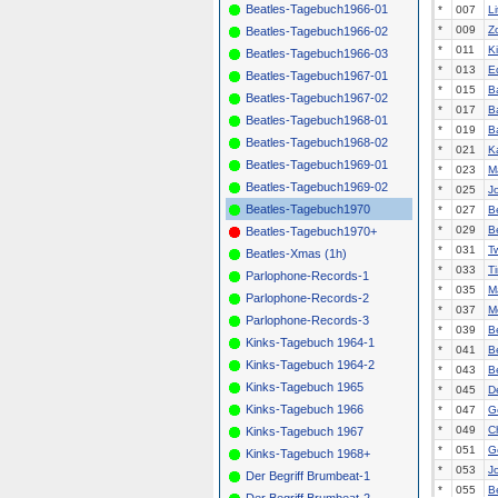
Beatles-Tagebuch1966-01
*
007
Li
*
009
Z
Beatles-Tagebuch1966-02
*
011
K
Beatles-Tagebuch1966-03
*
013
E
Beatles-Tagebuch1967-01
*
015
B
Beatles-Tagebuch1967-02
*
017
B
Beatles-Tagebuch1968-01
*
019
B
Beatles-Tagebuch1968-02
*
021
K
Beatles-Tagebuch1969-01
*
023
M
Beatles-Tagebuch1969-02
*
025
J
Beatles-Tagebuch1970
*
027
B
*
029
B
Beatles-Tagebuch1970+
*
031
T
Beatles-Xmas (1h)
*
033
Ti
Parlophone-Records-1
*
035
M
Parlophone-Records-2
*
037
M
Parlophone-Records-3
*
039
B
Kinks-Tagebuch 1964-1
*
041
B
Kinks-Tagebuch 1964-2
*
043
B
Kinks-Tagebuch 1965
*
045
D
Kinks-Tagebuch 1966
*
047
G
*
049
C
Kinks-Tagebuch 1967
*
051
G
Kinks-Tagebuch 1968+
*
053
Jo
Der Begriff Brumbeat-1
*
055
B
Der Begriff Brumbeat-2