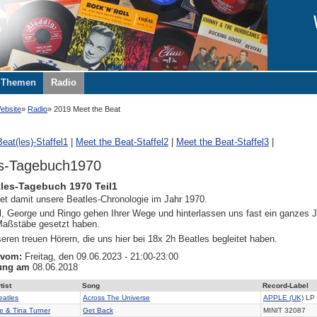
Themen
Radio
ebsite
Radio
2019 Meet the Beat
eat(les)-Staffel1
|
Meet the Beat-Staffel2
|
Meet the Beat-Staffel3
|
es-Tagebuch1970
les-Tagebuch 1970 Teil1
et damit unsere Beatles-Chronologie im Jahr 1970.
, George und Ringo gehen Ihrer Wege und hinterlassen uns fast ein ganzes J
Maßstäbe gesetzt haben.
ren treuen Hörern, die uns hier bei 18x 2h Beatles begleitet haben.
 vom:
Freitag, den 09.06.2023 - 21:00-23:00
ung am
08.06.2018
tist
Song
Record-Label
eatles
Across The Universe
APPLE (UK)
LP 
ke & Tina Turner
Get Back
MINIT 32087