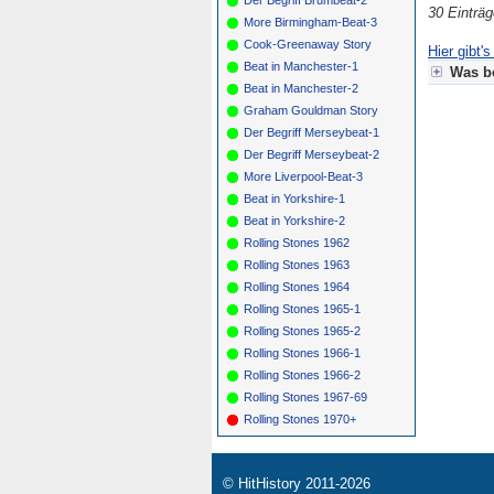
30 Einträ
*
057
B
More Birmingham-Beat-3
*
059
R
Cook-Greenaway Story
Hier gibt'
*
061
B
Beat in Manchester-1
Was be
Beat in Manchester-2
Für Meet 
Graham Gouldman Story
Grün = f
Der Begriff Merseybeat-1
Gelb = f
Der Begriff Merseybeat-2
Grau = G
Rot = Se
More Liverpool-Beat-3
Blau = re
Beat in Yorkshire-1
Beat in Yorkshire-2
Rolling Stones 1962
Rolling Stones 1963
Rolling Stones 1964
Rolling Stones 1965-1
Rolling Stones 1965-2
Rolling Stones 1966-1
Rolling Stones 1966-2
Rolling Stones 1967-69
Rolling Stones 1970+
© HitHistory 2011-2026