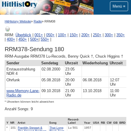
Menü
HitHistory Website
Radio
RRM08
RRM:
Überblick
|
001+
|
050+
|
100+
|
150+
|
200+
|
250+
|
300+
|
350+
|
400+
|
450+
|
500+
|
550+
|
RRM378-Sendung 180
RRM-Ausgabe RRM378 Lu-Records, Benny Quick †, Chuck Higgins †
Sender
Sendetag
Uhrzeit
Wiederholung
Uhrzeit
Erstausstrahlung
02.08.2000
23:05
NDR 4
Uhr
Ohrfunk
05.08.2018
20:00
06.08.2018
12:07
Uhr
Uhr
www.Memory-Lane-
09.10.2018
21:00
13.10.2018
11:00
Radio.de
Uhr
Uhr
* Uhrzeiten können leicht abweichen
Anzahl Songs: 9
Record-
Y
NR
Artist
Song
Label
Year
USA
RB
CW
GB
BRD
*
101
Franklin Stewart &
That Long
Lu
501
1957
The Stewart Brothers
Black Train