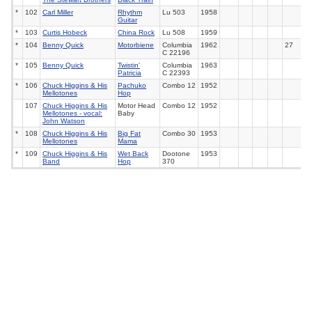
*
102
Carl Miller
Rhythm
Lu
503
1958
Guitar
*
103
Curtis Hobeck
China Rock
Lu
508
1959
*
104
Benny Quick
Motorbiene
Columbia
1962
27
C 22196
*
105
Benny Quick
Twistin'
Columbia
1963
Patricia
C 22393
*
106
Chuck Higgins & His
Pachuko
Combo
12
1952
Mellotones
Hop
107
Chuck Higgins & His
Motor Head
Combo 12
1952
Mellotones - vocal:
Baby
John Watson
*
108
Chuck Higgins & His
Big Fat
Combo
30
1953
Mellotones
Mama
*
109
Chuck Higgins & His
Wet Back
Dootone
1953
Band
Hop
370