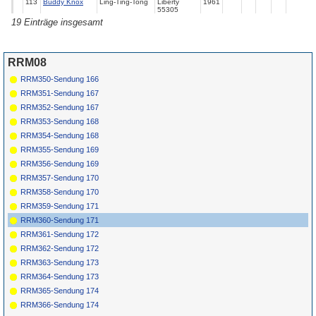
113
Buddy Knox
Ling-Ting-Tong
Liberty
1961
55305
19 Einträge insgesamt
114
Jo Ann
Beg Your
Coronet LP
1957
Campbell
Pardon
CX-199
*
115
Jo Ann
You're Driving
Gone
5021
1958
Campbell
Me Mad
RRM08
*
116
Jo Ann
Beachcomber
Gone
5068
1959
Campbell
RRM350-Sendung 166
*
117
Jo Ann
Crazy Daisy
ABC-
1960
Campbell
Paramount
RRM351-Sendung 167
10172
RRM352-Sendung 167
*
118
Jo Ann
Sloppy Joe
Cameo
223
1962
Campbell
RRM353-Sendung 168
*
119
Jo Ann & Troy
Who Do You
Atlantic
1964
RRM354-Sendung 168
Love
2256
RRM355-Sendung 169
RRM356-Sendung 169
RRM357-Sendung 170
RRM358-Sendung 170
RRM359-Sendung 171
RRM360-Sendung 171
RRM361-Sendung 172
RRM362-Sendung 172
RRM363-Sendung 173
RRM364-Sendung 173
RRM365-Sendung 174
RRM366-Sendung 174