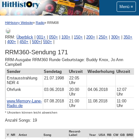
Menü
HitHistory Website
Radio
RRM08
RRM:
Überblick
|
001+
|
050+
|
100+
|
150+
|
200+
|
250+
|
300+
|
350+
|
400+
|
450+
|
500+
|
550+
|
RRM360-Sendung 171
RRM-Ausgabe RRM360 Runde Geburtstage: Buddy Knox, Jo Ann
Campbell
Sender
Sendetag
Uhrzeit
Wiederholung
Uhrzeit
Erstausstrahlung
21.07.1998
22:05
NDR 4
Uhr
Ohrfunk
03.06.2018
20:00
04.06.2018
12:07
Uhr
Uhr
www.Memory-Lane-
07.08.2018
21:00
11.08.2018
11:00
Radio.de
Uhr
Uhr
* Uhrzeiten können leicht abweichen
Anzahl Songs: 19
Record-
Y
NR
Artist
Song
Label
Year
USA
RB
CW
GB
BRD