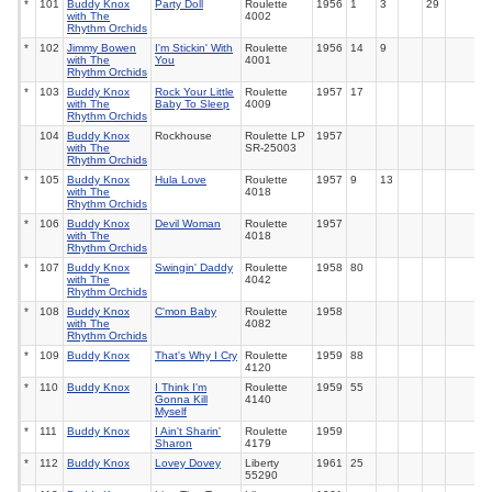
*
101
Buddy Knox
Party Doll
Roulette
1956
1
3
29
with The
4002
Rhythm Orchids
*
102
Jimmy Bowen
I'm Stickin' With
Roulette
1956
14
9
with The
You
4001
Rhythm Orchids
*
103
Buddy Knox
Rock Your Little
Roulette
1957
17
with The
Baby To Sleep
4009
Rhythm Orchids
104
Buddy Knox
Rockhouse
Roulette LP
1957
with The
SR-25003
Rhythm Orchids
*
105
Buddy Knox
Hula Love
Roulette
1957
9
13
with The
4018
Rhythm Orchids
*
106
Buddy Knox
Devil Woman
Roulette
1957
with The
4018
Rhythm Orchids
*
107
Buddy Knox
Swingin' Daddy
Roulette
1958
80
with The
4042
Rhythm Orchids
*
108
Buddy Knox
C'mon Baby
Roulette
1958
with The
4082
Rhythm Orchids
*
109
Buddy Knox
That's Why I Cry
Roulette
1959
88
4120
*
110
Buddy Knox
I Think I'm
Roulette
1959
55
Gonna Kill
4140
Myself
*
111
Buddy Knox
I Ain't Sharin'
Roulette
1959
Sharon
4179
*
112
Buddy Knox
Lovey Dovey
Liberty
1961
25
55290