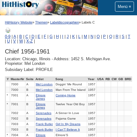
Menü
HitHistory Website
Themen
Labeldiscographien
Labels C
0-9
|
A
|
B
|
C
|
D
|
E
|
F
|
G
|
H
|
I
|
J
|
K
|
L
|
M
|
N
|
O
|
P
|
Q
|
R
|
S
|
T
|
U
|
V
|
W
|
X-Z
|
Chief 1956-1961
Location: Chicago, Illinois - Address: 1452 S. Michigan Ave.
Proprietor: Mel London
Subsidary Label: PROFILE
Y
MasterNr
Seite
Artist
Song
Year
USA
RB
CW
GB
BRD
7000
A
Mel London
Doggin' Me Round
1957
7000
B
Mel London
Man From The Island
1957
*
7001
A
Elmore
Coming Home
1957
James
*
7001
B
Elmore
Twelve Year Old Boy
1957
James
7002
A
Serenades
A Sinner In Love
1957
7002
B
Serenades
Pajama Game
1957
7003
A
Frank Butler
Girl In My Dreams
1957
7003
B
Frank Butler
I Can'T Believe It
1957
*
7004
A
Elmore
Elmore'S
1957