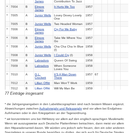
James
Contribution To Jazz
*
7004
B
Elmore
It Hurts Me Too
1957
James
*
7005
A
Junior Wells
Lovey Dovey Lovely
1957
One
7005
B
Junior Wells
Two Headed Woman
1957
*
7006
A
Elmore
Cry For Me Baby
1957
James
*
7006
B
Elmore
Take Me Where You
1957
James
Go
*
7008
A
Junior Wells
Cha Cha Cha In Blue
1958
(I)
7008
B
Junior Wells
I Could Cry
(I)
1958
*
7009
A
Labradors
Queen Of Swing
1958
7009
B
Labradors
When Someone
1958
Loves You
*
7010
A
G.L.
It'S A Man Down
1957
67
Crockett
There
7012
A
Lillian Offitt
Man Won'T Work
1959
7012
B
Lillian Offitt
Will My Man Be
1959
Home Tonight
77 Einträge insgesamt
7013
A
Magic Sam
Mister Charlie
1960
7013
B
Magic Sam
My Love Is Your
1960
* die Jahrgangsangaben in den Labeldiscographien sind nach bestem Wissen ergänzt.
Love
Abweichungen zwischen
Aufnahmejahr und Releasejahr
sind vor allem bei Endjahres-
7014
A
Four
Cry For Me Baby
1960
Aufnhamen oder in den Kriegsjahren an der Tagesordnung.
Duchesses
* wir konzentrieren uns bei HitHistory vor allem auf den englisch-sprachigen Musikmarkt.
7014
B
Four
Queen Without A
1960
Duchesses
King
Wenn wir auszugsweise auch Deutsche Plattenfirmen betrachten, dann meist vor allem
den Hitparadenanteil davon. Wir würden uns jedoch sehr freuen, den ein oder anderen
7015
A
Lillian Offitt
My Man Is A Lover
1960
Spezialisten in unserer Runde begrüßen zu dürfen, der sich auch für Deutsche Singles