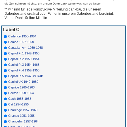
7015
B
Lillian Offitt
Oh Mama
1960
die Zeit nehmen möchte, um unsere Datenbank weiter wachsen zu lassen.
7016
A
Earl Hooker
Blues In D Natural
1960
** wir sind für jede konstruktive Mitteilung dankbar, die unseren
7017
A
Magic Sam
Square Dance Rock
1960
Datenbestand ergänzt oder Fehler in unserem Datenbestand bereinigt.
*
7017
B
Magic Sam
Square Dance Rock
1960
Vielen Dank für Ihre Mithilfe.
(Pt.2) (I)
7018
A
Melvin
I Love My Baby
1960
Simpson
Label C
7018
B
Melvin
Try & Understand
1960
Simpson
Cadence 1953-1964
7019
A
Four
Why
1960
Cameo 1957-1968
Duchesses
Canadian Am. 1959-1968
7019
B
Four
You Told Everybody
1960
Duchesses
But Me
Capitol Pt.1 1942-1950
*
7020
A
Elmore
Knocking At Your
1957
Capitol Pt.2 1950-1954
James
Door
Capitol Pt.3 1954-1968
*
7020
B
Earl Hooker
Calling All Blues
1957
Capitol Pt.4 1952-1950
7020
B
Elmore
Calling All Blues
1957
James
Capitol Pt.5 1947-49 R&B
*
7021
A
Junior Wells
Messin' With The Kid
1960
Capitol UK 1949-1980
7021
B
Junior Wells
Universal Rock
1960
Caprice 1960-1963
*
7022
A
Tobin
Ruby Duby Du
(I)
1960
30
Mathews
Carlton 1958-1964
*
7022
B
Tobin
Leather Jacket
1960
Cash 1955-1958
Mathews
Cowboy (I)
Cat 1954-1955
7023
A
Four
Every Boy In Town
1960
Duchesses
Challenge 1957-1969
7023
B
Four
Will I Ever Make It
1960
Chance 1951-1955
Duchesses
Chancellor 1957-1964
7024
A
Tobin
Irish Washerwoman
1960
Mathews
Checker 1952-1971