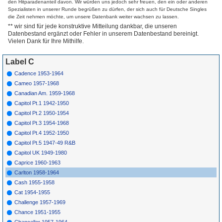
den Hitparadenanteil davon. Wir würden uns jedoch sehr freuen, den ein oder anderen
465
A
Dick Lorenz
Goony Mulroony
1958
Spezialisten in unserer Runde begrüßen zu dürfen, der sich auch für Deutsche Singles
465
B
Dick Lorenz
My Girl
1958
die Zeit nehmen möchte, um unsere Datenbank weiter wachsen zu lassen.
466
A
Bobo
Charlie My Boy
1958
** wir sind für jede konstruktive Mitteilung dankbar, die unseren
Hathaway
Datenbestand ergänzt oder Fehler in unserem Datenbestand bereinigt.
466
B
Bobo
Solitude
1958
Vielen Dank für Ihre Mithilfe.
Hathaway
467
A
Rondells
Good Good
1958
Label C
467
B
Rondells
Dreamy
1958
*
468
A
Kenny Rogers
For You Alone
1958
Cadence 1953-1964
*
468
B
Kenny Rogers
I'Ve Got A Lot To
1958
Cameo 1957-1968
Learn
Canadian Am. 1959-1968
469
A
Ed Townsend
Bordertown
1958
Cathedral
Capitol Pt.1 1942-1950
469
B
Ed Townsend
Wo-Man'S In-Tu-It-
1958
Capitol Pt.2 1950-1954
Ion
470
A
Telli W Mills
Sneaky Pete
1958
Capitol Pt.3 1954-1968
470
B
Telli W Mills
Benguela
1958
Capitol Pt.4 1952-1950
*
471
A
Gus Backus
My Chicken Is Fine
1958
Capitol Pt.5 1947-49 R&B
*
471
B
Gus Backus
You Can'T Go It
1958
Capitol UK 1949-1980
Alone
Caprice 1960-1963
472
A
Royal Holidays
Margaret
1958
472
B
Royal Holidays
I'M Sorry (I Did
1958
Carlton 1958-1964
You Wrong)
Cash 1955-1958
473
A
Anita Bryant
Be Good Be
1958
Careful Be Mine
Cat 1954-1955
473
B
Anita Bryant
Dance On
1958
Challenge 1957-1969
474
A
Mike Bryant
Blue Winds
1958
Chance 1951-1955
474
B
Mike Bryant
Kiss Me Thrice
1958
Chancellor 1957-1964