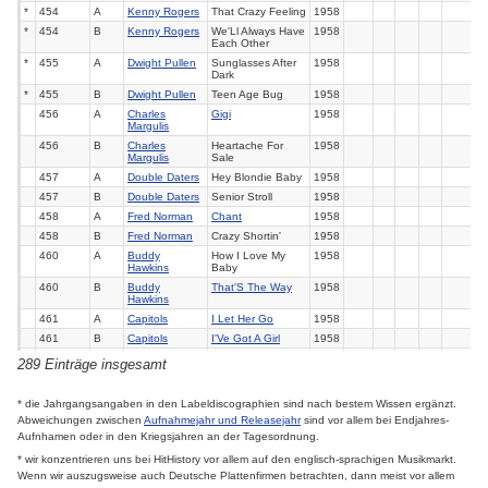
*
454
A
Kenny Rogers
That Crazy Feeling
1958
*
454
B
Kenny Rogers
We'Ll Always Have
1958
Each Other
*
455
A
Dwight Pullen
Sunglasses After
1958
Dark
*
455
B
Dwight Pullen
Teen Age Bug
1958
456
A
Charles
Gigi
1958
Margulis
456
B
Charles
Heartache For
1958
Margulis
Sale
457
A
Double Daters
Hey Blondie Baby
1958
457
B
Double Daters
Senior Stroll
1958
458
A
Fred Norman
Chant
1958
458
B
Fred Norman
Crazy Shortin'
1958
460
A
Buddy
How I Love My
1958
Hawkins
Baby
460
B
Buddy
That'S The Way
1958
Hawkins
461
A
Capitols
I Let Her Go
1958
461
B
Capitols
I'Ve Got A Girl
1958
*
462
A
Jack Scott
Leroy
1958
11
5
289 Einträge insgesamt
*
462
A
Jack Scott
My True Love
1958
3
5
9
*
463
A
Johnny Janis
Better To Love
1958
* die Jahrgangsangaben in den Labeldiscographien sind nach bestem Wissen ergänzt.
You
Abweichungen zwischen
Aufnahmejahr und Releasejahr
sind vor allem bei Endjahres-
463
B
Johnny Janis
Can This Be Love
1958
Aufnhamen oder in den Kriegsjahren an der Tagesordnung.
464
A
Johnny Oliver
My Pledge & My
1958
* wir konzentrieren uns bei HitHistory vor allem auf den englisch-sprachigen Musikmarkt.
Promise
Wenn wir auszugsweise auch Deutsche Plattenfirmen betrachten, dann meist vor allem
464
B
Johnny Oliver
Tom Dick & Harry
1958