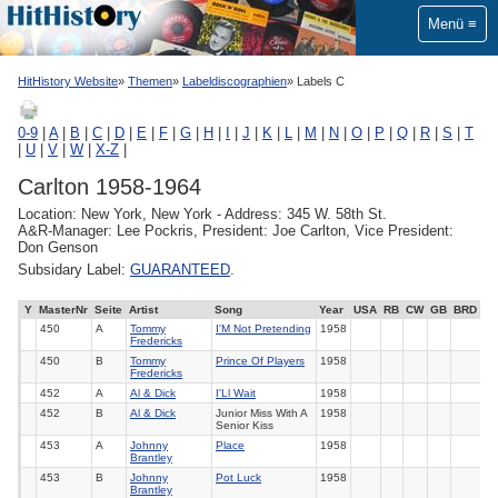
Menü
HitHistory Website
Themen
Labeldiscographien
Labels C
0-9
|
A
|
B
|
C
|
D
|
E
|
F
|
G
|
H
|
I
|
J
|
K
|
L
|
M
|
N
|
O
|
P
|
Q
|
R
|
S
|
T
|
U
|
V
|
W
|
X-Z
|
Carlton 1958-1964
Location: New York, New York - Address: 345 W. 58th St.
A&R-Manager: Lee Pockris, President: Joe Carlton, Vice President:
Don Genson
Subsidary Label:
GUARANTEED
.
Y
MasterNr
Seite
Artist
Song
Year
USA
RB
CW
GB
BRD
450
A
Tommy
I'M Not Pretending
1958
Fredericks
450
B
Tommy
Prince Of Players
1958
Fredericks
452
A
Al & Dick
I'Ll Wait
1958
452
B
Al & Dick
Junior Miss With A
1958
Senior Kiss
453
A
Johnny
Place
1958
Brantley
453
B
Johnny
Pot Luck
1958
Brantley