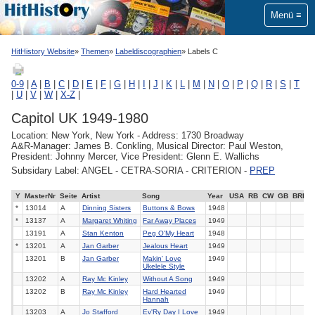
Menü
HitHistory Website
Themen
Labeldiscographien
Labels C
0-9
|
A
|
B
|
C
|
D
|
E
|
F
|
G
|
H
|
I
|
J
|
K
|
L
|
M
|
N
|
O
|
P
|
Q
|
R
|
S
|
T
|
U
|
V
|
W
|
X-Z
|
Capitol UK 1949-1980
Location: New York, New York - Address: 1730 Broadway
A&R-Manager: James B. Conkling, Musical Director: Paul Weston,
President: Johnny Mercer, Vice President: Glenn E. Wallichs
Subsidary Label: ANGEL - CETRA-SORIA - CRITERION -
PREP
Y
MasterNr
Seite
Artist
Song
Year
USA
RB
CW
GB
BRD
*
13014
A
Dinning Sisters
Buttons & Bows
1948
*
13137
A
Margaret Whiting
Far Away Places
1949
13191
A
Stan Kenton
Peg O'My Heart
1948
*
13201
A
Jan Garber
Jealous Heart
1949
13201
B
Jan Garber
Makin' Love
1949
Ukelele Style
13202
A
Ray Mc Kinley
Without A Song
1949
13202
B
Ray Mc Kinley
Hard Hearted
1949
Hannah
13203
A
Jo Stafford
Ev'Ry Day I Love
1949