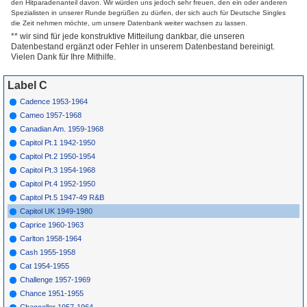
den Hitparadenanteil davon. Wir würden uns jedoch sehr freuen, den ein oder anderen
13215
A
Johnston Laine
Little Christmas
1949
Spezialisten in unserer Runde begrüßen zu dürfen, der sich auch für Deutsche Singles
Tree
(X)
die Zeit nehmen möchte, um unsere Datenbank weiter wachsen zu lassen.
13216
A
Plainsmen
Ruby Red Lips
1949
** wir sind für jede konstruktive Mitteilung dankbar, die unseren
13216
B
Plainsmen
Texas Belle
1949
Datenbestand ergänzt oder Fehler in unserem Datenbestand bereinigt.
*
13217
A
Tex Williams
Compuncher'S
1949
Vielen Dank für Ihre Mithilfe.
Waltz
*
13217
B
Tex Williams
Ham & Eggs
1949
13219
A
Jo Stafford &
A Thought In My
1949
Label C
Gordon Mac Rae
Heart
Cadence 1953-1964
*
13220
B
Jimmy Wakely &
Slipping Around
1949
Margaret Whiting
Cameo 1957-1968
*
13221
B
Yogi Yorgesson
I Yust Go Nuts At
1950
Canadian Am. 1959-1968
Christmas (X)
13222
A
Chuck Thomas
Oh Gee Say Gee
1950
Capitol Pt.1 1942-1950
You Ought To See
Capitol Pt.2 1950-1954
My Gee Gee...
13222
B
Chuck Thomas
Rose Of The Rio
1950
Capitol Pt.3 1954-1968
Grande
Capitol Pt.4 1952-1950
13223
A
Nellie Lutcher
Kiss Me Sweet
1950
Capitol Pt.5 1947-49 R&B
13224
A
Stan Kenton
Balboa Bash
1950
Capitol UK 1949-1980
*
13226
B
Gordon Mac Rae
Dear Hearts &
1950
Gentle People
Caprice 1960-1963
*
13227
A
Margaret Whiting
Dime A Dozen
1950
Carlton 1958-1964
13228
A
Margaret Whiting
Ain'T We Got Fun
1950
Cash 1955-1958
& Bob Hope
Cat 1954-1955
13230
A
Pee Wee Hunt
Dill Pickles
1950
13231
A
Paul Weston
A Thousand
1950
Challenge 1957-1969
Violins
Chance 1951-1955
13232
A
Mel Torme
Meadows Of
1950
Heaven
Chancellor 1957-1964