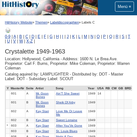
Menü
HitHistory Website
Themen
Labeldiscographien
Labels C
0-9
|
A
|
B
|
C
|
D
|
E
|
F
|
G
|
H
|
I
|
J
|
K
|
L
|
M
|
N
|
O
|
P
|
Q
|
R
|
S
|
T
|
U
|
V
|
W
|
X-Z
|
Crystalette 1949-1963
Location: Hollywood, California - Address: 1600 N. Le Brea Ave.
Proprietor: Carl F. Burns, Proprietor: Mike Coleman, Proprietor: Warren
Coleman
Catalog aquired by: LAMPLIGHTER - Distributed by: DOT - Master
Label: DOT - Subsidary Label: SCOUT
Y
MasterNr
Seite
Artist
Song
Year
USA
RB
CW
GB
BRD
601
A
Mr. Goon
Ain'T She Sweet
1949
14
Bones
601
B
Mr. Goon
Sheik Of Arby
1949
Bones
602
A
Kay Starr
Love Me Or Leave
1949
Me
602
B
Kay Starr
Sweet Lorraine
1949
*
603
A
Kay Starr
After You'Ve Gone
1949
603
B
Kay Starr
St. Louis Blues
1949
608
A
Kay Starr
Night & Day
1949