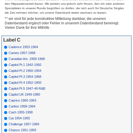
631
A
Kay Starr
I Cried For You
1950
den Hitparadenanteil davon. Wir würden uns jedoch sehr freuen, den ein oder anderen
631
B
Kay Starr
Star Dust
1950
Spezialisten in unserer Runde begrüßen zu dürfen, der sich auch für Deutsche Singles
634
A
Charlie
Man I Love
1950
die Zeit nehmen möchte, um unsere Datenbank weiter wachsen zu lassen.
Ventura
** wir sind für jede konstruktive Mitteilung dankbar, die unseren
634
B
Charlie
Man I Love (Pt.2)
1950
Datenbestand ergänzt oder Fehler in unserem Datenbestand bereinigt.
Ventura
Vielen Dank für Ihre Mithilfe.
635
A
Bob Zurke
How Am I To Know
1950
635
B
Bob Zurke
Who Are You
1950
Label C
638
A
Poison
Knockneed Butterfly
1950
Gardner
Cadence 1953-1964
638
B
Poison
One O'Clock Jump
1950
Gardner
Cameo 1957-1968
639
A
Charlie
I'M Through With
1950
Canadian Am. 1959-1968
Ventura
Love
Capitol Pt.1 1942-1950
639
B
Charlie
Man In The Moon
1950
Ventura
Capitol Pt.2 1950-1954
640
A
Crystalette
Sweet Georgia
1950
Capitol Pt.3 1954-1968
All Stars
Brown
Capitol Pt.4 1952-1950
641
A
Crystalette
Lantern Boogie
1950
All Stars
Capitol Pt.5 1947-49 R&B
641
B
Crystalette
Roses Of Picardy
1950
Capitol UK 1949-1980
All Stars
Caprice 1960-1963
643
A
Kay Starr
Betcha I Getcha
1950
643
B
Kay Starr
Sunday
1950
Carlton 1958-1964
646
A
Crystalette
Panama
1950
Cash 1955-1958
All Stars
Cat 1954-1955
646
B
Crystalette
Who'S Sorry Now
1950
All Stars
Challenge 1957-1969
647
A
Kay Starr
Baby Won'T You
1950
Chance 1951-1955
Please Come Home