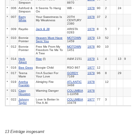
Simpson
8870
*
006
Ashford &
It Seems To Hang
WB -
1978
90
2
24
Simpson
On
*
007
Barry
Your Sweetness Is
20TH
1978
37
2
White
My Weakness
CENTURY
2380
*
009
Raydio
Jack & Jill
ARISTA
1978
8
5
7
0283
*
010
Bonnie
Heaven Must Have
MOTOWN
1979
13
52
Pointer
Sent You
1459
*
012
Bonnie
Free Me From My
MOTOWN
1978
80
10
Pointer
Freedom Tie Me To
1451
A Tree
*
014
Herb
Rise
(I)
A&M 2151
1979
1
4
13
9
Alpert
*
016
Bee Gees
Boogie Child
RSO 867
1977
12
*
017
Teena
I'm A Sucker For
GORDY
1979
96
8
29
Marie
Your Love
7169
*
019
Aretha
Almighty Fire
ATLANTIC
1978
12
Franklin
3468
*
021
Cissy
Warning Danger
COLUMBIA
1978
Houston
1-11058
*
022
Johnny
Love Is Better In
COLUMBIA
1977
77
3
Taylor
The A.M.
10478
13 Einträge insgesamt