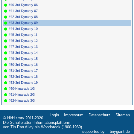
#40-3rd Dynasty 06
#41-3rd Dynasty 07
#42-3rd Dynasty 08
#43-3rd Dynasty 09
#44-3rd Dynasty 10
#45-3rd Dynasty 11
#46-3rd Dynasty 12
#47-3rd Dynasty 13
#48-3rd Dynasty 14
#49-3rd Dynasty 15
#50-3rd Dynasty 16
#51-3rd Dynasty 17
#52-3rd Dynasty 18
#53-3rd Dynasty 19
#60-Hitparade 1/3
#61-Hitparade 2/3
#62-Hitparade 3/3
Login
Impressum
Datenschutz
Sitemap
Navigation
© HitHistory 2011-2026
überspringen
Die Schallplatten-Informationsplattform
von Tin Pan Alley bis Woodstock (1900-1969)
supported by
tinygiant.de