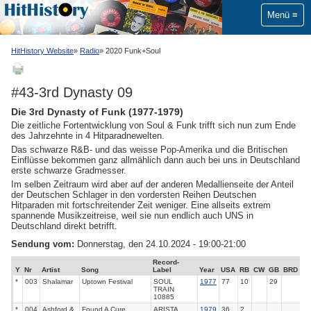
Menü
HitHistory Website
Radio
2020 Funk+Soul
#43-3rd Dynasty 09
Die 3rd Dynasty of Funk (1977-1979)
Die zeitliche Fortentwicklung von Soul & Funk trifft sich nun zum Ende
des Jahrzehnte in 4 Hitparadnewelten.
Das schwarze R&B- und das weisse Pop-Amerika und die Britischen
Einflüsse bekommen ganz allmählich dann auch bei uns in Deutschland
erste schwarze Gradmesser.
Im selben Zeitraum wird aber auf der anderen Medallienseite der Anteil
der Deutschen Schlager in den vordersten Reihen Deutschen
Hitparaden mit fortschreitender Zeit weniger. Eine allseits extrem
spannende Musikzeitreise, weil sie nun endlich auch UNS in
Deutschland direkt betrifft.
Sendung vom:
Donnerstag, den 24.10.2024 - 19:00-21:00
Record-
Y
Nr
Artist
Song
Label
Year
USA
RB
CW
GB
BRD
*
003
Shalamar
Uptown Festival
SOUL
1977
77
10
29
TRAIN
10885
*
004
Ashford &
Found A Cure
ARISTA
1979
36
2