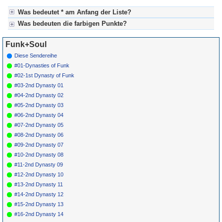
Was bedeutet * am Anfang der Liste?
Was bedeuten die farbigen Punkte?
* heißt in diesem Fall, dass die Songstory bereits fertig gestellt ist.
Kein Stern heißt, dass hier noch redaktionelle Vorarbeit notwendig ist.
Für Axel's Songstories:
Funk+Soul
Grün = fertig produzierte Sendung (=abgeschlossen)
Grün! = besonders interessante Sendung (=nicht versäumen)
Diese Sendereihe
Gelb = ist derzeit in Bearbeitung
#01-Dynasties of Funk
Blau = Beschreibungstext (keine Sendung)
#02-1st Dynasty of Funk
#03-2nd Dynasty 01
#04-2nd Dynasty 02
#05-2nd Dynasty 03
#06-2nd Dynasty 04
#07-2nd Dynasty 05
#08-2nd Dynasty 06
#09-2nd Dynasty 07
#10-2nd Dynasty 08
#11-2nd Dynasty 09
#12-2nd Dynasty 10
#13-2nd Dynasty 11
#14-2nd Dynasty 12
#15-2nd Dynasty 13
#16-2nd Dynasty 14