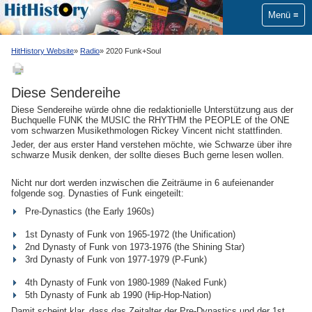
Menü
HitHistory Website
Radio
2020 Funk+Soul
Diese Sendereihe
Diese Sendereihe würde ohne die redaktionielle Unterstützung aus der
Buchquelle FUNK the MUSIC the RHYTHM the PEOPLE of the ONE
vom schwarzen Musikethmologen Rickey Vincent nicht stattfinden.
Jeder, der aus erster Hand verstehen möchte, wie Schwarze über ihre
schwarze Musik denken, der sollte dieses Buch gerne lesen wollen.
Nicht nur dort werden inzwischen die Zeiträume in 6 aufeienander
folgende sog. Dynasties of Funk eingeteilt:
Pre-Dynastics (the Early 1960s)
1st Dynasty of Funk von 1965-1972 (the Unification)
2nd Dynasty of Funk von 1973-1976 (the Shining Star)
3rd Dynasty of Funk von 1977-1979 (P-Funk)
4th Dynasty of Funk von 1980-1989 (Naked Funk)
5th Dynasty of Funk ab 1990 (Hip-Hop-Nation)
Damit scheint klar, dass das Zeitalter der Pre-Dynastics und der 1st