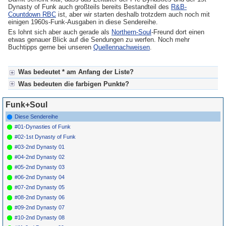
Dynasty of Funk auch großteils bereits Bestandteil des
R&B-
Countdown RBC
ist, aber wir starten deshalb trotzdem auch noch mit
einigen 1960s-Funk-Ausgaben in diese Sendereihe.
Es lohnt sich aber auch gerade als
Northern-Soul
-Freund dort einen
etwas genauer Blick auf die Sendungen zu werfen. Noch mehr
Buchtipps gerne bei unseren
Quellennachweisen
.
Was bedeutet * am Anfang der Liste?
Was bedeuten die farbigen Punkte?
* heißt in diesem Fall, dass die Songstory bereits fertig gestellt ist.
Kein Stern heißt, dass hier noch redaktionelle Vorarbeit notwendig ist.
Für Axel's Songstories:
Funk+Soul
Grün = fertig produzierte Sendung (=abgeschlossen)
Grün! = besonders interessante Sendung (=nicht versäumen)
Diese Sendereihe
Gelb = ist derzeit in Bearbeitung
#01-Dynasties of Funk
Blau = Beschreibungstext (keine Sendung)
#02-1st Dynasty of Funk
#03-2nd Dynasty 01
#04-2nd Dynasty 02
#05-2nd Dynasty 03
#06-2nd Dynasty 04
#07-2nd Dynasty 05
#08-2nd Dynasty 06
#09-2nd Dynasty 07
#10-2nd Dynasty 08