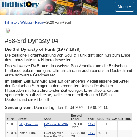
Menü
HitHistory Website
Radio
2020 Funk+Soul
#38-3rd Dynasty 04
Die 3rd Dynasty of Funk (1977-1979)
Die zeitliche Fortentwicklung von Soul & Funk trifft sich nun zum Ende
des Jahrzehnte in 4 Hitparadnewelten.
Das schwarze R&B- und das weisse Pop-Amerika und die Britischen
Einflüsse bekommen ganz allmählich dann auch bei uns in Deutschland
erste schwarze Gradmesser.
Im selben Zeitraum wird aber auf der anderen Medallienseite der Anteil
der Deutschen Schlager in den vordersten Reihen Deutschen
Hitparaden mit fortschreitender Zeit weniger. Eine allseits extrem
spannende Musikzeitreise, weil sie nun endlich auch UNS in
Deutschland direkt betrifft.
Sendung vom:
Donnerstag, den 19.09.2024 - 19:00-21:00
Record-
Y
Nr
Artist
Song
Label
Year
USA
RB
CW
GB
BRD
*
003
Isley Brothers
I Wanna Be With
T-NECK
1979
1
You
2279
*
004
Instant Funk
I Got My Mind
SALSOUL
1979
20
1
Made Up (You
2078