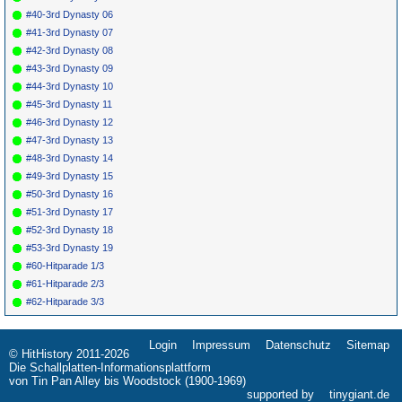
#40-3rd Dynasty 06
#41-3rd Dynasty 07
#42-3rd Dynasty 08
#43-3rd Dynasty 09
#44-3rd Dynasty 10
#45-3rd Dynasty 11
#46-3rd Dynasty 12
#47-3rd Dynasty 13
#48-3rd Dynasty 14
#49-3rd Dynasty 15
#50-3rd Dynasty 16
#51-3rd Dynasty 17
#52-3rd Dynasty 18
#53-3rd Dynasty 19
#60-Hitparade 1/3
#61-Hitparade 2/3
#62-Hitparade 3/3
Login
Impressum
Datenschutz
Sitemap
Navigation
© HitHistory 2011-2026
überspringen
Die Schallplatten-Informationsplattform
von Tin Pan Alley bis Woodstock (1900-1969)
supported by
tinygiant.de