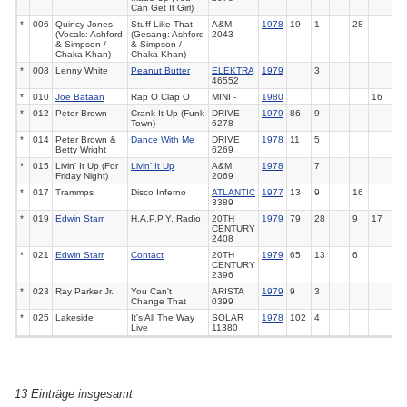
Can Get It Girl)
*
006
Quincy Jones
Stuff Like That
A&M
1978
19
1
28
(Vocals: Ashford
(Gesang: Ashford
2043
& Simpson /
& Simpson /
Chaka Khan)
Chaka Khan)
*
008
Lenny White
Peanut Butter
ELEKTRA
1979
3
46552
*
010
Joe Bataan
Rap O Clap O
MINI -
1980
16
*
012
Peter Brown
Crank It Up (Funk
DRIVE
1979
86
9
Town)
6278
*
014
Peter Brown &
Dance With Me
DRIVE
1978
11
5
Betty Wright
6269
*
015
Livin' It Up (For
Livin' It Up
A&M
1978
7
Friday Night)
2069
*
017
Trammps
Disco Inferno
ATLANTIC
1977
13
9
16
3389
*
019
Edwin Starr
H.A.P.P.Y. Radio
20TH
1979
79
28
9
17
CENTURY
2408
*
021
Edwin Starr
Contact
20TH
1979
65
13
6
CENTURY
2396
*
023
Ray Parker Jr.
You Can't
ARISTA
1979
9
3
Change That
0399
*
025
Lakeside
It's All The Way
SOLAR
1978
102
4
Live
11380
13 Einträge insgesamt