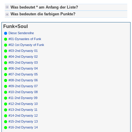
Was bedeutet * am Anfang der Liste?
Was bedeuten die farbigen Punkte?
* heißt in diesem Fall, dass die Songstory bereits fertig gestellt ist.
Kein Stern heißt, dass hier noch redaktionelle Vorarbeit notwendig ist.
Für Axel's Songstories:
Funk+Soul
Grün = fertig produzierte Sendung (=abgeschlossen)
Grün! = besonders interessante Sendung (=nicht versäumen)
Diese Sendereihe
Gelb = ist derzeit in Bearbeitung
#01-Dynasties of Funk
Blau = Beschreibungstext (keine Sendung)
#02-1st Dynasty of Funk
#03-2nd Dynasty 01
#04-2nd Dynasty 02
#05-2nd Dynasty 03
#06-2nd Dynasty 04
#07-2nd Dynasty 05
#08-2nd Dynasty 06
#09-2nd Dynasty 07
#10-2nd Dynasty 08
#11-2nd Dynasty 09
#12-2nd Dynasty 10
#13-2nd Dynasty 11
#14-2nd Dynasty 12
#15-2nd Dynasty 13
#16-2nd Dynasty 14