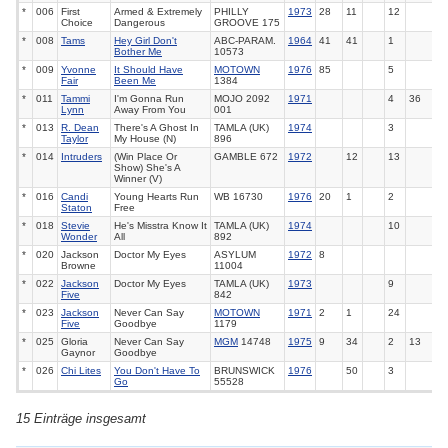
*
006
First
Armed & Extremely
PHILLY
1973
28
11
12
Choice
Dangerous
GROOVE 175
*
008
Tams
Hey Girl Don't
ABC-PARAM.
1964
41
41
1
Bother Me
10573
*
009
Yvonne
It Should Have
MOTOWN
1976
85
5
Fair
Been Me
1384
*
011
Tammi
I'm Gonna Run
MOJO 2092
1971
4
36
Lynn
Away From You
001
*
013
R. Dean
There's A Ghost In
TAMLA (UK)
1974
3
Taylor
My House (N)
896
*
014
Intruders
(Win Place Or
GAMBLE 672
1972
12
13
Show) She's A
Winner (V)
*
016
Candi
Young Hearts Run
WB 16730
1976
20
1
2
Staton
Free
*
018
Stevie
He's Misstra Know It
TAMLA (UK)
1974
10
Wonder
All
892
*
020
Jackson
Doctor My Eyes
ASYLUM
1972
8
Browne
11004
*
022
Jackson
Doctor My Eyes
TAMLA (UK)
1973
9
Five
842
*
023
Jackson
Never Can Say
MOTOWN
1971
2
1
24
Five
Goodbye
1179
*
025
Gloria
Never Can Say
MGM
14748
1975
9
34
2
13
Gaynor
Goodbye
*
026
Chi Lites
You Don't Have To
BRUNSWICK
1976
50
3
Go
55528
15 Einträge insgesamt