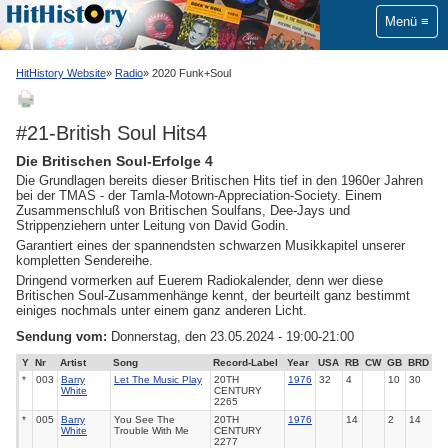
Menü
HitHistory Website
Radio
2020 Funk+Soul
#21-British Soul Hits4
Die Britischen Soul-Erfolge 4
Die Grundlagen bereits dieser Britischen Hits tief in den 1960er Jahren
bei der TMAS - der Tamla-Motown-Appreciation-Society. Einem
Zusammenschluß von Britischen Soulfans, Dee-Jays und
Strippenziehern unter Leitung von David Godin.
Garantiert eines der spannendsten schwarzen Musikkapitel unserer
kompletten Sendereihe.
Dringend vormerken auf Euerem Radiokalender, denn wer diese
Britischen Soul-Zusammenhänge kennt, der beurteilt ganz bestimmt
einiges nochmals unter einem ganz anderen Licht.
Sendung vom:
Donnerstag, den 23.05.2024 - 19:00-21:00
Y
Nr
Artist
Song
Record-Label
Year
USA
RB
CW
GB
BRD
*
003
Barry
Let The Music Play
20TH
1976
32
4
10
30
White
CENTURY
2265
*
005
Barry
You See The
20TH
1976
14
2
14
White
Trouble With Me
CENTURY
2277