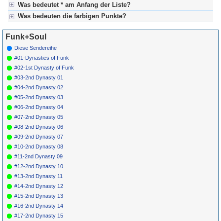
Was bedeutet * am Anfang der Liste?
Was bedeuten die farbigen Punkte?
* heißt in diesem Fall, dass die Songstory bereits fertig gestellt ist.
Kein Stern heißt, dass hier noch redaktionelle Vorarbeit notwendig ist.
Für Axel's Songstories:
Funk+Soul
Grün = fertig produzierte Sendung (=abgeschlossen)
Grün! = besonders interessante Sendung (=nicht versäumen)
Diese Sendereihe
Gelb = ist derzeit in Bearbeitung
#01-Dynasties of Funk
Blau = Beschreibungstext (keine Sendung)
#02-1st Dynasty of Funk
#03-2nd Dynasty 01
#04-2nd Dynasty 02
#05-2nd Dynasty 03
#06-2nd Dynasty 04
#07-2nd Dynasty 05
#08-2nd Dynasty 06
#09-2nd Dynasty 07
#10-2nd Dynasty 08
#11-2nd Dynasty 09
#12-2nd Dynasty 10
#13-2nd Dynasty 11
#14-2nd Dynasty 12
#15-2nd Dynasty 13
#16-2nd Dynasty 14
#17-2nd Dynasty 15