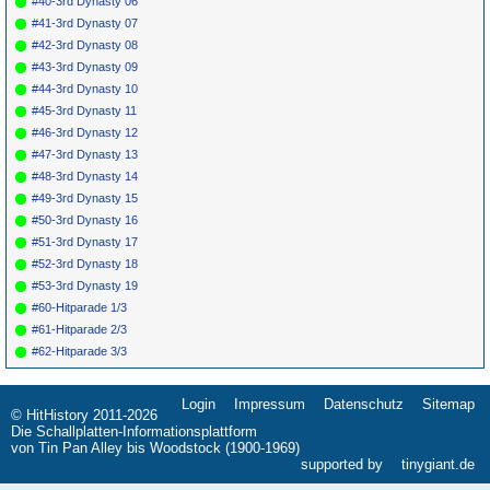
#40-3rd Dynasty 06
#41-3rd Dynasty 07
#42-3rd Dynasty 08
#43-3rd Dynasty 09
#44-3rd Dynasty 10
#45-3rd Dynasty 11
#46-3rd Dynasty 12
#47-3rd Dynasty 13
#48-3rd Dynasty 14
#49-3rd Dynasty 15
#50-3rd Dynasty 16
#51-3rd Dynasty 17
#52-3rd Dynasty 18
#53-3rd Dynasty 19
#60-Hitparade 1/3
#61-Hitparade 2/3
#62-Hitparade 3/3
Login
Impressum
Datenschutz
Sitemap
Navigation
© HitHistory 2011-2026
überspringen
Die Schallplatten-Informationsplattform
von Tin Pan Alley bis Woodstock (1900-1969)
supported by
tinygiant.de