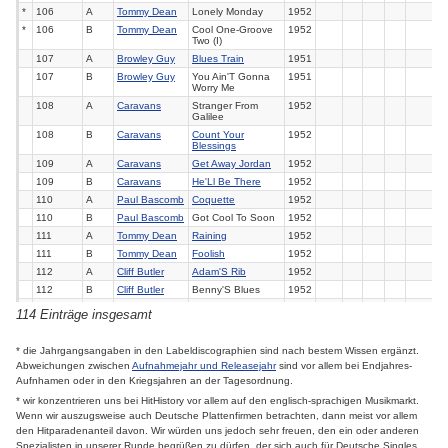
*
106
A
Tommy Dean
Lonely Monday
1952
*
106
B
Tommy Dean
Cool One-Groove
1952
Two (I)
107
A
Browley Guy
Blues Train
1951
107
B
Browley Guy
You Ain'T Gonna
1951
Worry Me
108
A
Caravans
Stranger From
1952
Galilee
108
B
Caravans
Count Your
1952
Blessings
109
A
Caravans
Get Away Jordan
1952
109
B
Caravans
He'Ll Be There
1952
110
A
Paul Bascomb
Coquette
1952
110
B
Paul Bascomb
Got Cool To Soon
1952
111
A
Tommy Dean
Raining
1952
111
B
Tommy Dean
Foolish
1952
112
A
Cliff Butler
Adam'S Rib
1952
112
B
Cliff Butler
Benny'S Blues
1952
*
114
A
Grant Jones
Stormy Monday
1951
114 Einträge insgesamt
Blues
*
114
B
Grant Jones
Heartache Blues
1951
* die Jahrgangsangaben in den Labeldiscographien sind nach bestem Wissen ergänzt.
*
115
A
Gloria Irving &
Daughter That'S
1953
8
Abweichungen zwischen
Sax Kari
Aufnahmejahr und Releasejahr
Your Red Wagon
sind vor allem bei Endjahres-
Aufnhamen oder in den Kriegsjahren an der Tagesordnung.
115
B
Sax Kari
Down For Dibble
1953
* wir konzentrieren uns bei HitHistory vor allem auf den englisch-sprachigen Musikmarkt.
116
A
Caravans
God Is Good To
1952
Me
Wenn wir auszugsweise auch Deutsche Plattenfirmen betrachten, dann meist vor allem
116
B
Caravans
Blessed Assurance
1952
den Hitparadenanteil davon. Wir würden uns jedoch sehr freuen, den ein oder anderen
Spezialisten in unserer Runde begrüßen zu dürfen, der sich auch für Deutsche Singles