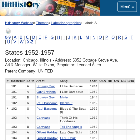
Menü
HitHistory Website
Themen
Labeldiscographien
Labels S
0-9
|
A
|
B
|
C
|
D
|
E
|
F
|
G
|
H
|
I
|
J
|
K
|
L
|
M
|
N
|
O
|
P
|
Q
|
R
|
S
|
T
|
U
|
V
|
W
|
X-Z
|
States 1952-1957
Location: Chicago, Illinois - Address: 5052 Cottage Grove Ave.
A&R-Manager: Willie Dixon, Proprietor: Leonard Allen
Parent Company: UNITED
Y
MasterNr
Seite
Artist
Song
Year
USA
RB
CW
GB
BRD
101
A
Browley Guy
I Like Barbecue
1944
101
A
Guy Brothers
I Like Barbeque
1952
101
B
Browley Guy
Marie
1944
102
A
Paul Bascomb
Blackout
1952
*
102
U
Paul Bascomb
Blues & The Beat
1952
(I)
103
A
Caravans
Think Of His
1952
Goodness
103
B
Caravans
Tell The Angels
1952
104
A
Gilbert Holiday
Late One Night
1952
104
B
Gilbert Holiday
Let'S Drink
1952