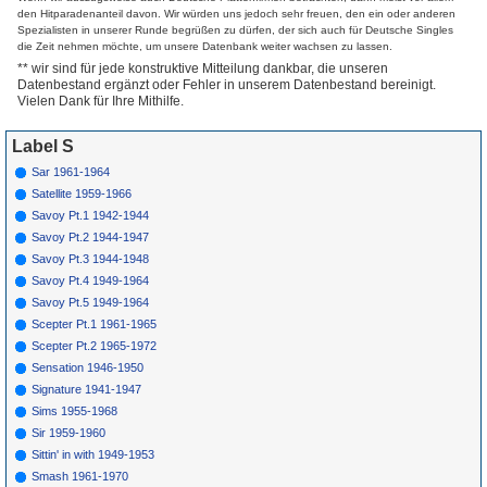
The Don'Ts
den Hitparadenanteil davon. Wir würden uns jedoch sehr freuen, den ein oder anderen
4015
A
Keefer Sisters
Little Boy-Little
1958
Spezialisten in unserer Runde begrüßen zu dürfen, der sich auch für Deutsche Singles
Boy
die Zeit nehmen möchte, um unsere Datenbank weiter wachsen zu lassen.
4015
B
Keefer Sisters
Summer Souvenir
1958
** wir sind für jede konstruktive Mitteilung dankbar, die unseren
4016
A
Mary Swan
I'Ll Wait For You
1958
Datenbestand ergänzt oder Fehler in unserem Datenbestand bereinigt.
4016
B
Mary Swan
My Heart Belongs
1958
Vielen Dank für Ihre Mithilfe.
To Only You
4017
A
Loy Clingman
Man Who Made
1958
An Angel Cry
Label S
4017
B
Loy Clingman
Slow Down
1958
Sar 1961-1964
4018
A
Johnny Mann
Breaker Of
1958
Singers
Dreams
Satellite 1959-1966
4018
B
Johnny Mann
Chick-A-Lou
1958
Savoy Pt.1 1942-1944
Singers
Savoy Pt.2 1944-1947
4019
A
Frankie Grier
Lonesome For
1958
You
Savoy Pt.3 1944-1948
4019
B
Frankie Grier
Oh Gloria
1958
Savoy Pt.4 1949-1964
*
4020
A
Billy & Lillie
Lucky Ladybug
1959
14
Savoy Pt.5 1949-1964
*
4020
B
Billy & Lillie
I Promise You
1958
Scepter Pt.1 1961-1965
4021
A
Richard Rome
Bluebird Of
1958
Happiness
Scepter Pt.2 1965-1972
4021
B
Richard Rome
Leaf In The Wind
1958
Sensation 1946-1950
*
4022
A
Patty Saturday
Ladies Choice
1958
Signature 1941-1947
4022
B
Patty Saturday
Love Is A
1958
Sims 1955-1968
Beautiful Thing
*
4023
A
Quaker City
Teasin'
1959
39
Sir 1959-1960
Boys
Sittin' in with 1949-1953
4023
B
Quaker City
Won'T Y' Come
1959
Boys
Out Mary Ann
Smash 1961-1970