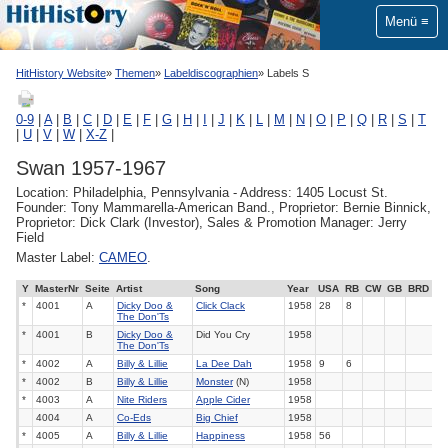
Menü
HitHistory Website
Themen
Labeldiscographien
Labels S
0-9
|
A
|
B
|
C
|
D
|
E
|
F
|
G
|
H
|
I
|
J
|
K
|
L
|
M
|
N
|
O
|
P
|
Q
|
R
|
S
|
T
|
U
|
V
|
W
|
X-Z
|
Swan 1957-1967
Location: Philadelphia, Pennsylvania - Address: 1405 Locust St.
Founder: Tony Mammarella-American Band., Proprietor: Bernie Binnick,
Proprietor: Dick Clark (Investor), Sales & Promotion Manager: Jerry
Field
Master Label:
CAMEO
.
Y
MasterNr
Seite
Artist
Song
Year
USA
RB
CW
GB
BRD
*
4001
A
Dicky Doo &
Click Clack
1958
28
8
The Don'Ts
*
4001
B
Dicky Doo &
Did You Cry
1958
The Don'Ts
*
4002
A
Billy & Lillie
La Dee Dah
1958
9
6
*
4002
B
Billy & Lillie
Monster
(N)
1958
*
4003
A
Nite Riders
Apple Cider
1958
4004
A
Co-Eds
Big Chief
1958
*
4005
A
Billy & Lillie
Happiness
1958
56