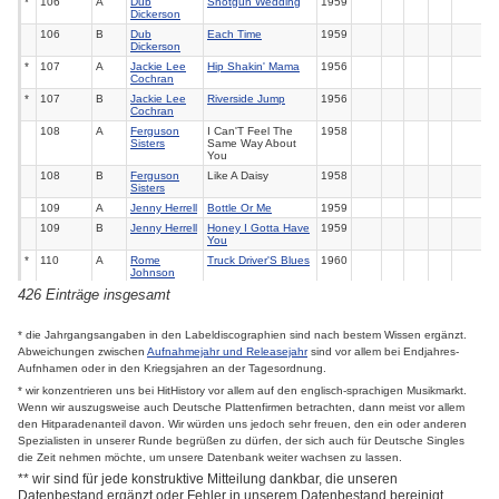
*
106
A
Dub
Shotgun Wedding
1959
Dickerson
106
B
Dub
Each Time
1959
Dickerson
*
107
A
Jackie Lee
Hip Shakin' Mama
1956
Cochran
*
107
B
Jackie Lee
Riverside Jump
1956
Cochran
108
A
Ferguson
I Can'T Feel The
1958
Sisters
Same Way About
You
108
B
Ferguson
Like A Daisy
1958
Sisters
109
A
Jenny Herrell
Bottle Or Me
1959
109
B
Jenny Herrell
Honey I Gotta Have
1959
You
*
110
A
Rome
Truck Driver'S Blues
1960
Johnson
426 Einträge insgesamt
*
110
B
Rome
Wild Desire
1960
Johnson
*
111
A
Johnny
When Love Ain'T
1960
* die Jahrgangsangaben in den Labeldiscographien sind nach bestem Wissen ergänzt.
Silvers
Right
Abweichungen zwischen
Aufnahmejahr und Releasejahr
sind vor allem bei Endjahres-
111
B
Johnny
Tuff Stuff
1960
Aufnhamen oder in den Kriegsjahren an der Tagesordnung.
Silvers
*
112
A
Easy Deal
Gotta Have You
1960
* wir konzentrieren uns bei HitHistory vor allem auf den englisch-sprachigen Musikmarkt.
Wilson
Wenn wir auszugsweise auch Deutsche Plattenfirmen betrachten, dann meist vor allem
112
B
Easy Deal
I Do Like Girls
1960
den Hitparadenanteil davon. Wir würden uns jedoch sehr freuen, den ein oder anderen
Wilson
Spezialisten in unserer Runde begrüßen zu dürfen, der sich auch für Deutsche Singles
113
A
Gloria Tury
All Of My Life
1960
die Zeit nehmen möchte, um unsere Datenbank weiter wachsen zu lassen.
113
B
Gloria Tury
You Lied To Me
1960
** wir sind für jede konstruktive Mitteilung dankbar, die unseren
114
A
Herbert Sims
Every Once In
1960
Datenbestand ergänzt oder Fehler in unserem Datenbestand bereinigt.