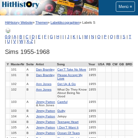
Menü
HitHistory Website
Themen
Labeldiscographien
Labels S
0-9
|
A
|
B
|
C
|
D
|
E
|
F
|
G
|
H
|
I
|
J
|
K
|
L
|
M
|
N
|
O
|
P
|
Q
|
R
|
S
|
T
|
U
|
V
|
W
|
X-Z
|
Sims 1955-1968
Y
MasterNr
Seite
Artist
Song
Year
USA
RB
CW
GB
BRD
101
A
Dan Brantley
Can'T Take No More
1955
101
B
Dan Brantley
Please Accept My
1955
Love
102
A
Ann Jones
Get Up & Go
1955
102
B
Ann Jones
What Do They Know
1955
About Being No
Good
103
A
Jimmy Patton
Careful
1955
& Ann Jones
103
B
Jimmy Patton
Guilty
1955
104
A
Jimmy Patton
Jalopy
1955
104
B
Jimmy Patton
Teenage Heart
1955
105
A
Jimmy Patton
I Don'T Want It
1955
105
B
Jimmy Patton
Ocean Of Tears
1955