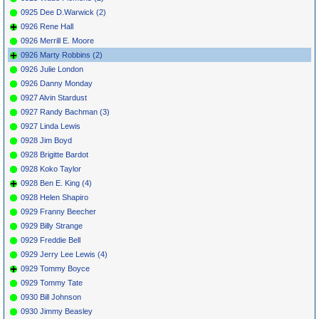
0925 Dee D.Warwick (2)
0926 Rene Hall
0926 Merrill E. Moore
0926 Marty Robbins (2)
0926 Julie London
0926 Danny Monday
0927 Alvin Stardust
0927 Randy Bachman (3)
0927 Linda Lewis
0928 Jim Boyd
0928 Brigitte Bardot
0928 Koko Taylor
0928 Ben E. King (4)
0928 Helen Shapiro
0929 Franny Beecher
0929 Billy Strange
0929 Freddie Bell
0929 Jerry Lee Lewis (4)
0929 Tommy Boyce
0929 Tommy Tate
0930 Bill Johnson
0930 Jimmy Beasley