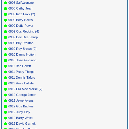
0908 Sal Valentino
0908 Cathy Jean
0909 Inez Foxx (2)
0909 Betty Harris
0909 Duffy Power
0909 Otis Redding (4)
0909 Dee Dee Sharp
0909 Billy Preston
0910 Roy Brown (2)
0910 Danny Hutton
0910 Jose Feliciano
0911 Ben Hewitt
0911 Pretty Things
0911 Dennis Tafuto
0911 Rose Batiste
0912 Ella Mae Morse (2)
0912 George Jones
0912 Jewel Akens
0912 Gus Backus
0912 Judy Clay
0912 Barry White
0912 David Garrick