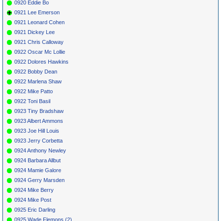
0920 Eddie Bo
0921 Lee Emerson
0921 Leonard Cohen
0921 Dickey Lee
0921 Chris Calloway
0922 Oscar Mc Lollie
0922 Dolores Hawkins
0922 Bobby Dean
0922 Marlena Shaw
0922 Mike Patto
0922 Toni Basil
0923 Tiny Bradshaw
0923 Albert Ammons
0923 Joe Hill Louis
0923 Jerry Corbetta
0924 Anthony Newley
0924 Barbara Allbut
0924 Mamie Galore
0924 Gerry Marsden
0924 Mike Berry
0924 Mike Post
0925 Eric Darling
0925 Wade Flemons (2)