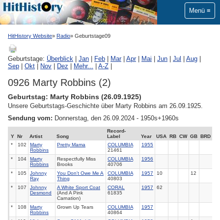
Menü
HitHistory Website
Radio
Geburtstage09
Geburtstage:
Überblick
|
Jan
|
Feb
|
Mar
|
Apr
|
Mai
|
Jun
|
Jul
|
Aug
|
Sep
|
Okt
|
Nov
|
Dez
|
Mehr...
|
A-Z
|
0926 Marty Robbins (2)
Geburtstag: Marty Robbins (26.09.1925)
Unsere Geburtstags-Geschichte über Marty Robbins am 26.09.1925.
Sendung vom:
Donnerstag, den 26.09.2024 - 1950s+1960s
Record-
Y
Nr
Artist
Song
Label
Year
USA
RB
CW
GB
BRD
*
102
Marty
Pretty Mama
COLUMBIA
1955
Robbins
21461
*
104
Marty
Respectfully Miss
COLUMBIA
1956
Robbins
Brooks
40706
*
105
Johnny
You Don't Owe Me A
COLUMBIA
1957
10
12
Ray
Thing
40803
*
107
Johnny
A White Sport Coat
CORAL
1957
62
Desmond
(And A Pink
61835
Carnation)
*
108
Marty
Grown Up Tears
COLUMBIA
1957
Robbins
40864