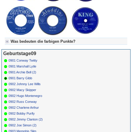
Torok
71816
*
221
Marty
Ruby Ann
COLUMBIA
1962
18
1
24
Robbins
42614
Was bedeuten die farbigen Punkte?
Für Axel's Tageskalender:
Geburtstage09
Grün = Kurzgeschichte
Grün! = fachlich bestimmt spannend, nicht verpassen!
0901 Conway Twitty
Grün+ = Stundenbeitrag
0901 Marshall Lytle
Gelb = Kurzgeschichten oder Stundensendungen in Arbeit
0901 Archie Bell (2)
Blau = Beschreibungstext (beschreibender Text)
0901 Barry Gibb
0902 Johnny Lee Wills
0902 Macy Skipper
0902 Hugo Montenegro
0902 Russ Conway
0902 Charlene Arthur
0902 Bobby Purify
0902 Jimmy Clanton (2)
0902 Joe Simon (2)
0903 Memphis Slim