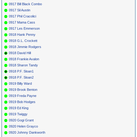
0917 Bill Black Combo
0917 Sil Austin
0917 Phil Cracolici
0917 Mama Cass
0917 Les Emmerson
0918 Hank Penny
0918 G.L. Crockett
0918 Jimmie Rodgers
0918 David Hill
0918 Frankie Avalon
0918 Sharon Tandy
0918 P.F. Sloan1
0918 P.F. Sloan2
0919 Billy Ward
0919 Brook Benton
0919 Freda Payne
0919 Bob Hodges
0919 Ed King
0919 Twiggy
0920 Gogi Grant
0920 Helen Grayco
0920 Johnny Dankworth