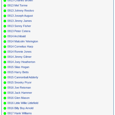
0913 Charles Brown
0913 Mel Torme
0913 Johnny Restivo
0913 Joseph August
0913 Jimmy James
0913 Sonny Fisher
0913 Peter Cetera
0914 Archibald
0914 Malcolm Yelvington
0914 Cornelius Harp
0914 Ronnie Jones
0914 Jimmy Gilmer
0914 Joey Heatherton
0915 Silas Hogan
0915 Harry Betts
0915 Cannonball Adderly
0915 Snooky Pryor
0916 Joe Reisman
0916 Jack Hammer
0916 Glen Mason
0916 Little Willie Littlefield
0916 Billy Boy Arnold
0917 Hank Williams