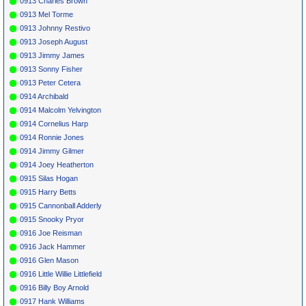
0913 Charles Brown
0913 Mel Torme
0913 Johnny Restivo
0913 Joseph August
0913 Jimmy James
0913 Sonny Fisher
0913 Peter Cetera
0914 Archibald
0914 Malcolm Yelvington
0914 Cornelius Harp
0914 Ronnie Jones
0914 Jimmy Gilmer
0914 Joey Heatherton
0915 Silas Hogan
0915 Harry Betts
0915 Cannonball Adderly
0915 Snooky Pryor
0916 Joe Reisman
0916 Jack Hammer
0916 Glen Mason
0916 Little Willie Littlefield
0916 Billy Boy Arnold
0917 Hank Williams