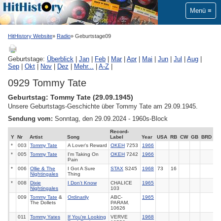
Menü
HitHistory Website
Radio
Geburtstage09
Geburtstage:
Überblick
|
Jan
|
Feb
|
Mar
|
Apr
|
Mai
|
Jun
|
Jul
|
Aug
|
Sep
|
Okt
|
Nov
|
Dez
|
Mehr...
|
A-Z
|
0929 Tommy Tate
Geburtstag: Tommy Tate (29.09.1945)
Unsere Geburtstags-Geschichte über Tommy Tate am 29.09.1945.
Sendung vom:
Sonntag, den 29.09.2024 - 1960s-Block
Record-
Y
Nr
Artist
Song
Label
Year
USA
RB
CW
GB
BRD
*
003
Tommy Tate
A Lover's Reward
OKEH
7253
1966
*
005
Tommy Tate
I'm Taking On
OKEH
7242
1966
Pain
*
006
Ollie & The
I Got A Sure
STAX
S245
1968
73
16
Nightingales
Thing
*
008
Dixie
I Don't Know
CHALICE
1965
Nightingales
103
009
Tommy Tate
&
Ordinarily
ABC-
1965
The Dollets
PARAM.
10626
011
Tommy Yates
If You're Looking
VERVE
1968