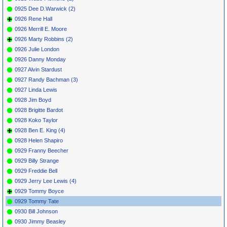
0925 Dee D.Warwick (2)
0926 Rene Hall
0926 Merrill E. Moore
0926 Marty Robbins (2)
0926 Julie London
0926 Danny Monday
0927 Alvin Stardust
0927 Randy Bachman (3)
0927 Linda Lewis
0928 Jim Boyd
0928 Brigitte Bardot
0928 Koko Taylor
0928 Ben E. King (4)
0928 Helen Shapiro
0929 Franny Beecher
0929 Billy Strange
0929 Freddie Bell
0929 Jerry Lee Lewis (4)
0929 Tommy Boyce
0929 Tommy Tate
0930 Bill Johnson
0930 Jimmy Beasley