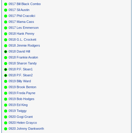
0917 Bill Black Combo
0917 Sil Austin
0917 Phil Cracolici
0917 Mama Cass
0917 Les Emmerson
0918 Hank Penny
0918 G.L. Crockett
0918 Jimmie Rodgers
0918 David Hill
0918 Frankie Avalon
0918 Sharon Tandy
0918 P.F. Sloan1
0918 P.F. Sloan2
0919 Billy Ward
0919 Brook Benton
0919 Freda Payne
0919 Bob Hodges
0919 Ed King
0919 Twiggy
0920 Gogi Grant
0920 Helen Grayco
0920 Johnny Dankworth