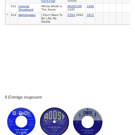
For A Fool
10556
012
Imperial
Whole World Is
MUSICOR
1968
Showband
The Same
1340
*
014
Nightingales
I Don't Want To
STAX
0091
1971
Be Like My
Daddy
8 Einträge insgesamt