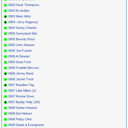
0903 Hank Thompson
0903 Al Jardine
0903 Mark Wirtz
0904 -Jerry Ragovoy
0904 Sonny Charles
0905 Sunnyland Slim
0905 Beverly Ross
0905 John Stewart
0905 Joe Frazier
0905 Al Stewart
0905 Dean Ford
0905 Freddie Mercury
0906 Jimmy Reed
0906 Jackie Trent
0907 Brasilien-Tag
0907 Little Milton (2)
0907 Ronnie Dove
0907 Buddy Holly (2/6)
0908 Harlan Howard
0908 Earl Nelson
0908 Patsy Cline
0908 Dante & Evergreens