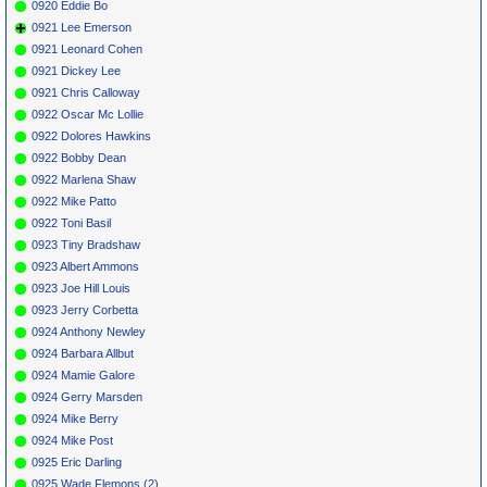
0920 Eddie Bo
0921 Lee Emerson
0921 Leonard Cohen
0921 Dickey Lee
0921 Chris Calloway
0922 Oscar Mc Lollie
0922 Dolores Hawkins
0922 Bobby Dean
0922 Marlena Shaw
0922 Mike Patto
0922 Toni Basil
0923 Tiny Bradshaw
0923 Albert Ammons
0923 Joe Hill Louis
0923 Jerry Corbetta
0924 Anthony Newley
0924 Barbara Allbut
0924 Mamie Galore
0924 Gerry Marsden
0924 Mike Berry
0924 Mike Post
0925 Eric Darling
0925 Wade Flemons (2)