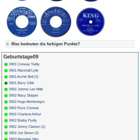
Was bedeuten die farbigen Punkte?
Für Axel's Tageskalender:
Geburtstage09
Grün = Kurzgeschichte
Grün! = fachlich bestimmt spannend, nicht verpassen!
0901 Conway Twitty
Grün+ = Stundenbeitrag
0901 Marshall Lytle
Gelb = Kurzgeschichten oder Stundensendungen in Arbeit
0901 Archie Bell (2)
Blau = Beschreibungstext (beschreibender Text)
0901 Barry Gibb
0902 Johnny Lee Wills
0902 Macy Skipper
0902 Hugo Montenegro
0902 Russ Conway
0902 Charlene Arthur
0902 Bobby Purify
0902 Jimmy Clanton (2)
0902 Joe Simon (2)
0903 Memphis Slim