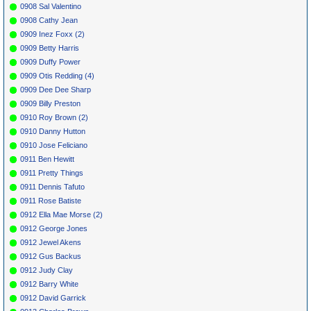
0908 Sal Valentino
0908 Cathy Jean
0909 Inez Foxx (2)
0909 Betty Harris
0909 Duffy Power
0909 Otis Redding (4)
0909 Dee Dee Sharp
0909 Billy Preston
0910 Roy Brown (2)
0910 Danny Hutton
0910 Jose Feliciano
0911 Ben Hewitt
0911 Pretty Things
0911 Dennis Tafuto
0911 Rose Batiste
0912 Ella Mae Morse (2)
0912 George Jones
0912 Jewel Akens
0912 Gus Backus
0912 Judy Clay
0912 Barry White
0912 David Garrick