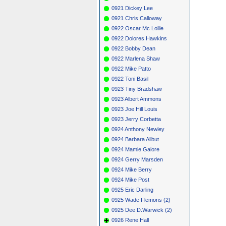
0921 Dickey Lee
0921 Chris Calloway
0922 Oscar Mc Lollie
0922 Dolores Hawkins
0922 Bobby Dean
0922 Marlena Shaw
0922 Mike Patto
0922 Toni Basil
0923 Tiny Bradshaw
0923 Albert Ammons
0923 Joe Hill Louis
0923 Jerry Corbetta
0924 Anthony Newley
0924 Barbara Allbut
0924 Mamie Galore
0924 Gerry Marsden
0924 Mike Berry
0924 Mike Post
0925 Eric Darling
0925 Wade Flemons (2)
0925 Dee D.Warwick (2)
0926 Rene Hall