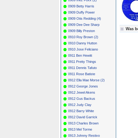
0909 Betty Harris
0909 Duffy Power
0909 Otis Redding (4)
0909 Dee Dee Sharp
Was be
0909 Billy Preston
0910 Roy Brown (2)
Für Axel
0910 Danny Hutton
Grün = K
Grün! = 
0910 Jose Feliciano
Grün+ = 
0911 Ben Hewitt
Gelb = K
0911 Pretty Things
Blau = B
0911 Dennis Tafuto
0911 Rose Batiste
0912 Ella Mae Morse (2)
0912 George Jones
0912 Jewel Akens
0912 Gus Backus
0912 Judy Clay
0912 Barry White
0912 David Garrick
0913 Charles Brown
0913 Mel Torme
0913 Johnny Restivo