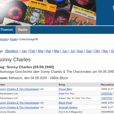
Themen
Radio
ebsite
Radio
Geburtstage09
ge:
Überblick
|
Jan
|
Feb
|
Mar
|
Apr
|
Mai
|
Jun
|
Jul
|
Aug
|
Sep
|
Okt
|
Nov
|
D
onny Charles
ag: Sonny Charles (04.09.1940)
burtstags-Geschichte über Sonny Charles & The Checkmates am 04.09.1940
 vom:
Mittwoch, den 04.09.2024 - 1960s-Block
rtist
Song
Record-La
onny Charles & The Checkmates
Ltd.
Proud Mary
A&M 1127
heckmates Ltd.
Glad For You
CAPITOL
heckmates Ltd.
Kissin' Her & Cryin' For You
CAPITOL
onny Charles & The Checkmates
Ltd.
Black Pearl
A&M 1053
onny Charles & The Checkmates
Ltd.
Spanish Harlem
A&M 1127
onny Charles
Put It In A Magazine
HIGHRISE