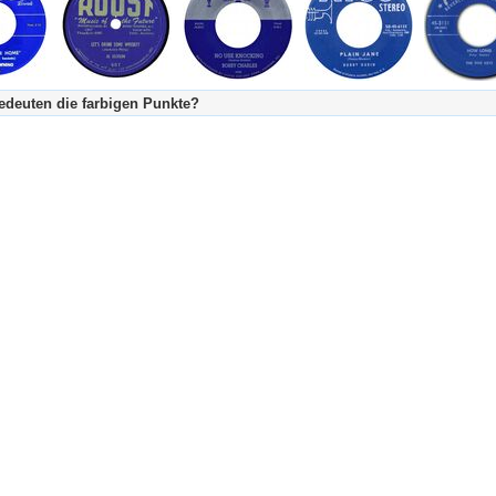
deuten die farbigen Punkte?
's Tageskalender:
urzgeschichte
fachlich bestimmt spannend, nicht verpassen!
Stundenbeitrag
urzgeschichten oder Stundensendungen in Arbeit
eschreibungstext (beschreibender Text)