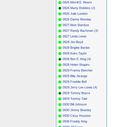
0926 Merrill E. Moore
0926 Marty Robbins (2)
0926 Julie London
0926 Danny Monday
0927 Alvin Stardust
0927 Randy Bachman (3)
0927 Linda Lewis
0928 Jim Boyd
0928 Brigitte Bardot
0928 Koko Taylor
0928 Ben E. King (4)
0928 Helen Shapiro
0929 Franny Beecher
0929 Billy Strange
0929 Freddie Bell
0929 Jerry Lee Lewis (4)
0929 Tommy Boyce
0929 Tommy Tate
0930 Bill Johnson
0930 Jimmy Beasley
0930 Cissy Houston
0930 Freddy King
0930 Jill Corey