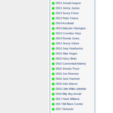
0913 Joseph August
0913 Jimmy James
0913 Sonny Fisher
0913 Peter Cetera
0914 Archibald
0914 Malcolm Yelvington
0914 Cornelius Harp
0914 Ronnie Jones
0914 Jimmy Gilmer
0914 Joey Heatherton
0915 Silas Hogan
0915 Harry Betts
0915 Cannonball Adderly
0915 Snooky Pryor
0916 Joe Reisman
0916 Jack Hammer
0916 Glen Mason
0916 Little Willie Littlefield
0916 Billy Boy Arnold
0917 Hank Williams
0917 Bill Black Combo
0917 Sil Austin