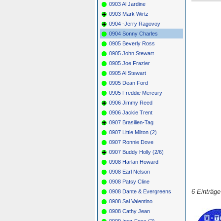
0903 Al Jardine
0903 Mark Wirtz
0904 -Jerry Ragovoy
0904 Sonny Charles
0905 Beverly Ross
0905 John Stewart
0905 Joe Frazier
0905 Al Stewart
0905 Dean Ford
0905 Freddie Mercury
0906 Jimmy Reed
0906 Jackie Trent
0907 Brasilien-Tag
0907 Little Milton (2)
0907 Ronnie Dove
0907 Buddy Holly (2/6)
0908 Harlan Howard
0908 Earl Nelson
0908 Patsy Cline
6 Einträg
0908 Dante & Evergreens
0908 Sal Valentino
0908 Cathy Jean
0909 Inez Foxx (2)