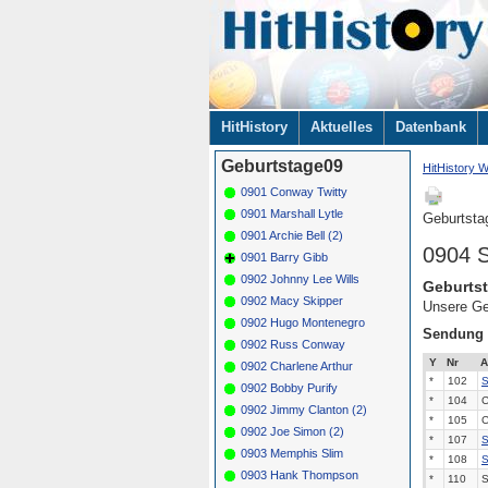
Navigation
HitHistory
Aktuelles
Datenbank
überspringen
Geburtstage09
HitHistory W
0901 Conway Twitty
0901 Marshall Lytle
Geburtsta
0901 Archie Bell (2)
0904 S
0901 Barry Gibb
0902 Johnny Lee Wills
Geburtst
0902 Macy Skipper
Unsere Ge
0902 Hugo Montenegro
Sendung
0902 Russ Conway
Y
Nr
A
0902 Charlene Arthur
*
102
S
0902 Bobby Purify
*
104
C
0902 Jimmy Clanton (2)
*
105
C
0902 Joe Simon (2)
*
107
S
0903 Memphis Slim
*
108
S
0903 Hank Thompson
*
110
S