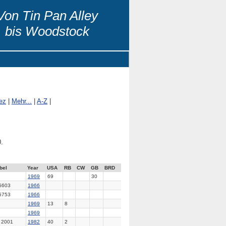
Von Tin Pan Alley
bis Woodstock
ez
|
Mehr...
|
A-Z
|
.
bel
Year
USA
RB
CW
GB
BRD
1969
69
30
5603
1966
5753
1966
1969
13
8
1969
 2001
1982
40
2