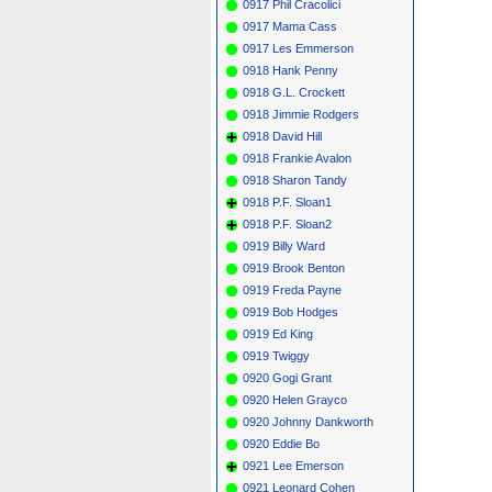
0917 Phil Cracolici
0917 Mama Cass
0917 Les Emmerson
0918 Hank Penny
0918 G.L. Crockett
0918 Jimmie Rodgers
0918 David Hill
0918 Frankie Avalon
0918 Sharon Tandy
0918 P.F. Sloan1
0918 P.F. Sloan2
0919 Billy Ward
0919 Brook Benton
0919 Freda Payne
0919 Bob Hodges
0919 Ed King
0919 Twiggy
0920 Gogi Grant
0920 Helen Grayco
0920 Johnny Dankworth
0920 Eddie Bo
0921 Lee Emerson
0921 Leonard Cohen