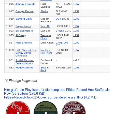
*
015
Johnny Edwards
R&R
NORTHLAND
1957
Saddles
7002
*
017
George Fleming
Shake
FLEMING
1959
501
*
019
Sanford Clark
Modern
DOT
15738
1958
Romance
*
021
Royce Porter
Yes I Do
LOOK 1001
1957
*
023
Bill Skidmore Iii
Dait Bait
CREST
1040
1958
*
025
Al Casey
Teenage
HIGHLAND
1959
Blues
1002
*
027
Field Brothers
Little Kitten
CARLTON
1959
475
*
029
Little Abner & The
Not Here
PRESTIGE
1957
Denny Boyce
Not There
0015
Orchestra
*
031
Axel & Thorsten
Brothers In
-
ca9?
Zwingenberger
Boogie
033
Freddy Montell
Stop &
ERMINE 110
1958
Rock
16 Einträge insgesamt
Hier gibt's die Playlisten für die komplette Fifties-Record-Hop-Staffel als
PDF (53 Seiten)
(278,6 KiB)
Fifties-Record-Hop-CD-Cover zur Sendereihe als JPG
(4,2 MiB)