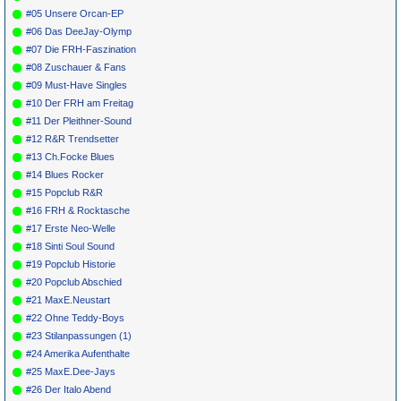
#05 Unsere Orcan-EP
#06 Das DeeJay-Olymp
#07 Die FRH-Faszination
#08 Zuschauer & Fans
#09 Must-Have Singles
#10 Der FRH am Freitag
#11 Der Pleithner-Sound
#12 R&R Trendsetter
#13 Ch.Focke Blues
#14 Blues Rocker
#15 Popclub R&R
#16 FRH & Rocktasche
#17 Erste Neo-Welle
#18 Sinti Soul Sound
#19 Popclub Historie
#20 Popclub Abschied
#21 MaxE.Neustart
#22 Ohne Teddy-Boys
#23 Stilanpassungen (1)
#24 Amerika Aufenthalte
#25 MaxE.Dee-Jays
#26 Der Italo Abend