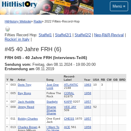
Menü
HitHistory Website
Radio
2022 Fifties-Record-Hop
Fifties Record Hop:
Staffel1
|
Staffel2/1
|
Staffel2/2
|
Neo-R&R-Revival
|
Rockin' in Italy
|
#45 40 Jahre FRH (6)
FRH 045 - 40 Jahre FRH (Interviews-Teil6)
Sendung vom:
Freitag, den 08.11.2024 - 19:00-20:00
Erstsendung am
08.11.2019
Record-
Y
Nr
Artist
Song
Label
Year
USA
RB
CW
GB
BRD
*
003
Doris Troy
Just One
ATLANTIC
1963
10
3
Look
2188
*
005
Bay Bops
Follow The
CORAL
1958
Rock
61975
*
007
Jack Huddle
Starlight
KAPP
0207
1957
*
009
Jimmy Reed
Shame
VEE JAY
1963
52
Shame
509
Shame
*
011
Bobby Charles
One Eyed
CHESS
1670
1957
Jack
*
013
Charles Brown
&
I Want To
ACE
561
1959
Amos Milburn
Go Home