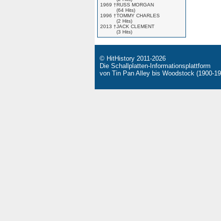
1969 †
RUSS MORGAN
(64 Hits)
1996 †
TOMMY CHARLES
(2 Hits)
2013 †
JACK CLEMENT
(3 Hits)
© HitHistory 2011-2026
Die Schallplatten-Informationsplattform
von Tin Pan Alley bis Woodstock (1900-19