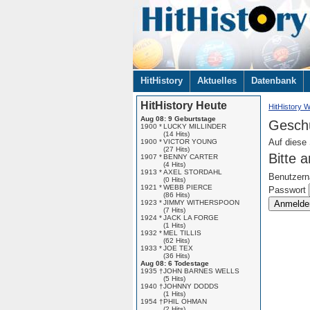
Navigation
HitHistory
Aktuelles
Datenbank
überspringen
HitHistory Heute
HitHistory W
Aug 08: 9 Geburtstage
Geschü
1900 *
LUCKY MILLINDER
(14 Hits)
Auf diese
1900 *
VICTOR YOUNG
(27 Hits)
Bitte 
1907 *
BENNY CARTER
(4 Hits)
1913 *
AXEL STORDAHL
Benutzer
(0 Hits)
1921 *
WEBB PIERCE
Passwort
(86 Hits)
1923 *
JIMMY WITHERSPOON
Anmelde
(7 Hits)
1924 *
JACK LA FORGE
(1 Hits)
1932 *
MEL TILLIS
(62 Hits)
1933 *
JOE TEX
(36 Hits)
Aug 08: 6 Todestage
1935 †
JOHN BARNES WELLS
(5 Hits)
1940 †
JOHNNY DODDS
(1 Hits)
1954 †
PHIL OHMAN
(2 Hits)