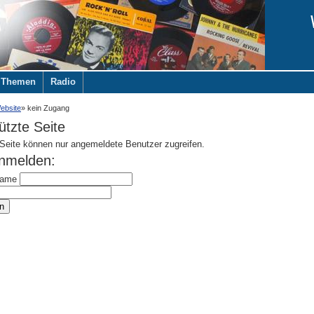
Themen
Radio
ebsite
kein Zugang
tzte Seite
 Seite können nur angemeldete Benutzer zugreifen.
anmelden:
name
n