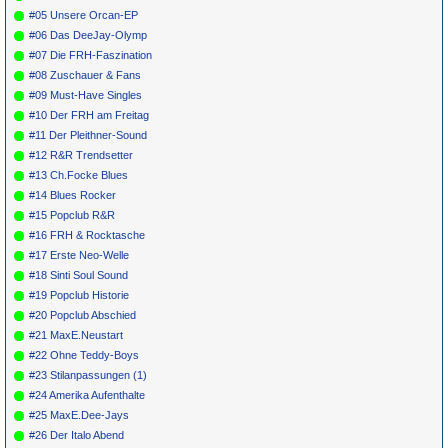
#05 Unsere Orcan-EP
#06 Das DeeJay-Olymp
#07 Die FRH-Faszination
#08 Zuschauer & Fans
#09 Must-Have Singles
#10 Der FRH am Freitag
#11 Der Pleithner-Sound
#12 R&R Trendsetter
#13 Ch.Focke Blues
#14 Blues Rocker
#15 Popclub R&R
#16 FRH & Rocktasche
#17 Erste Neo-Welle
#18 Sinti Soul Sound
#19 Popclub Historie
#20 Popclub Abschied
#21 MaxE.Neustart
#22 Ohne Teddy-Boys
#23 Stilanpassungen (1)
#24 Amerika Aufenthalte
#25 MaxE.Dee-Jays
#26 Der Italo Abend