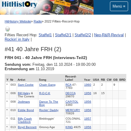
Menü
HitHistory Website
Radio
2022 Fifties-Record-Hop
Fifties Record Hop:
Staffel1
|
Staffel2/1
|
Staffel2/2
|
Neo-R&R-Revival
|
Rockin' in Italy
|
#41 40 Jahre FRH (2)
FRH 041 - 40 Jahre FRH (Interviews-Teil2)
Sendung vom:
Freitag, den 11.10.2024 - 19:00-20:00
Erstsendung am
11.10.2019
Record-
Y
Nr
Artist
Song
Label
Year
USA
RB
CW
GB
BRD
*
003
Sam Cooke
Chain Gang
RCA
47-
1960
2
2
9
7783
*
006
Bill Haley
&
R-O-C-K
DECCA
1956
16
15
The Comets
29870
*
008
Jodimars
Dance To The
CAPITOL
1956
Bop
3360
*
010
Eddie Bond
Rockin' Daddy
MERCURY
1956
70826
*
011
Billy Crash
Birddoggin'
COLONIAL
1957
Craddock
721
*
013
Boyd Bennett
Groovy Age
KING
4925
1956