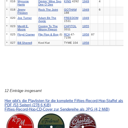
*
016
Wynonie
Drinkin' Wine Spo
KING
4292
1949
4
Harris
Dee O Dee
*
018
Jimmy
Rock The Joint
GOTHAM
1949
6
Preston
188
*
020
Joe Turner
Adam Bit The
FREEDOM
1949
Apple
1531
*
023
Merrill E.
Cooing To The
CAPITOL
1955
Moore
Wrong Pigeon
3311
*
025
Floyd Cramer
Flip Flop & Bop
(I)
RCA
47-
1958
87
7156
*
027
Bill Sherrell
Kool Kat
TYME 104
1958
12 Einträge insgesamt
Hier gibt's die Playlisten für die komplette Fifties-Record-Hop-Staffel als
PDF (53 Seiten)
(278,6 KiB)
Fifties-Record-Hop-CD-Cover zur Sendereihe als JPG
(4,2 MiB)