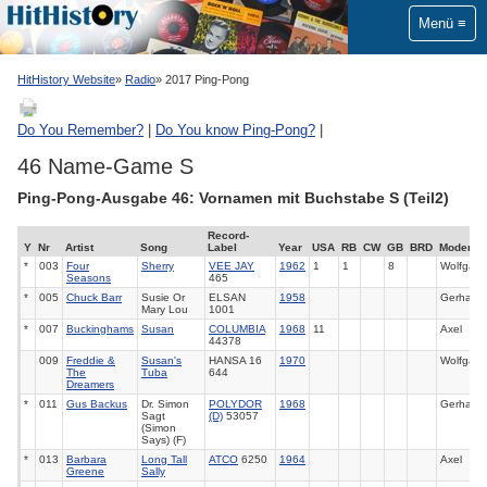
Menü
HitHistory Website
Radio
2017 Ping-Pong
Do You Remember?
|
Do You know Ping-Pong?
|
46 Name-Game S
Ping-Pong-Ausgabe 46: Vornamen mit Buchstabe S (Teil2)
Record-
Y
Nr
Artist
Song
Label
Year
USA
RB
CW
GB
BRD
Moderato
*
003
Four
Sherry
VEE JAY
1962
1
1
8
Wolfgan
Seasons
465
*
005
Chuck Barr
Susie Or
ELSAN
1958
Gerhard
Mary Lou
1001
*
007
Buckinghams
Susan
COLUMBIA
1968
11
Axel
44378
009
Freddie &
Susan's
HANSA 16
1970
Wolfgan
The
Tuba
644
Dreamers
*
011
Gus Backus
Dr. Simon
POLYDOR
1968
Gerhard
Sagt
(D)
53057
(Simon
Says) (F)
*
013
Barbara
Long Tall
ATCO
6250
1964
Axel
Greene
Sally