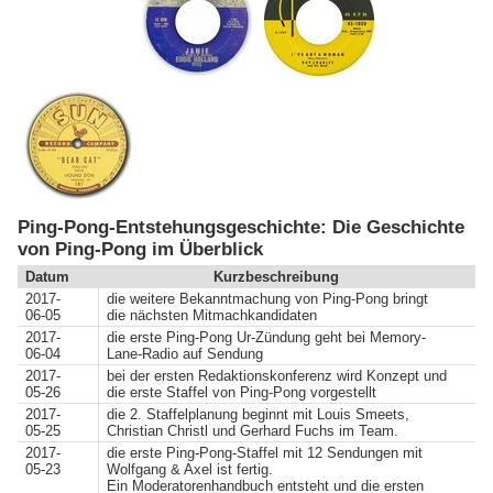
Ping-Pong-Entstehungsgeschichte: Die Geschichte
von Ping-Pong im Überblick
Datum
Kurzbeschreibung
2017-
die weitere Bekanntmachung von Ping-Pong bringt
06-05
die nächsten Mitmachkandidaten
2017-
die erste Ping-Pong Ur-Zündung geht bei Memory-
06-04
Lane-Radio auf Sendung
2017-
bei der ersten Redaktionskonferenz wird Konzept und
05-26
die erste Staffel von Ping-Pong vorgestellt
2017-
die 2. Staffelplanung beginnt mit Louis Smeets,
05-25
Christian Christl und Gerhard Fuchs im Team.
2017-
die erste Ping-Pong-Staffel mit 12 Sendungen mit
05-23
Wolfgang & Axel ist fertig.
Ein Moderatorenhandbuch entsteht und die ersten