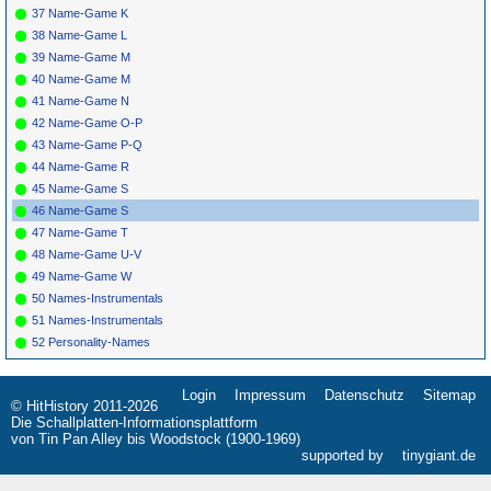
37 Name-Game K
38 Name-Game L
39 Name-Game M
40 Name-Game M
41 Name-Game N
42 Name-Game O-P
43 Name-Game P-Q
44 Name-Game R
45 Name-Game S
46 Name-Game S
47 Name-Game T
48 Name-Game U-V
49 Name-Game W
50 Names-Instrumentals
51 Names-Instrumentals
52 Personality-Names
Login
Impressum
Datenschutz
Sitemap
Navigation
© HitHistory 2011-2026
überspringen
Die Schallplatten-Informationsplattform
von Tin Pan Alley bis Woodstock (1900-1969)
supported by
tinygiant.de