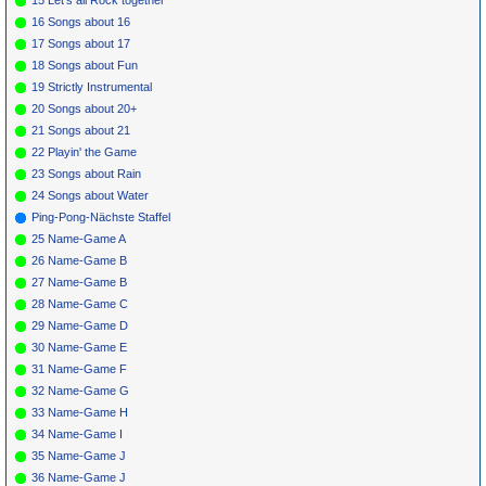
15 Let's all Rock together
16 Songs about 16
17 Songs about 17
18 Songs about Fun
19 Strictly Instrumental
20 Songs about 20+
21 Songs about 21
22 Playin' the Game
23 Songs about Rain
24 Songs about Water
Ping-Pong-Nächste Staffel
25 Name-Game A
26 Name-Game B
27 Name-Game B
28 Name-Game C
29 Name-Game D
30 Name-Game E
31 Name-Game F
32 Name-Game G
33 Name-Game H
34 Name-Game I
35 Name-Game J
36 Name-Game J