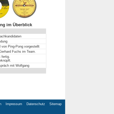
ng im Überblick
machkandidaten
ndung
l von Ping-Pong vorgestellt
d Gerhard Fuchs im Team.
fertig.
eknüpft.
spräch mit Wolfgang
n
Impressum
Datenschutz
Sitemap
gation
springen