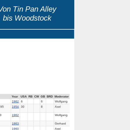
Von Tin Pan Alley
bis Woodstock
Year
USA
RB
CW
GB
BRD
Moderator
1962
6
6
Wolfgang
95
1954
30
8
Axel
3
1962
Wolfgang
1963
Gerhard
1960
Axel