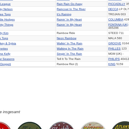
y League
Rain Rain Go Away
PICCADILLY
3
ky Nelson
Raincoat In The River
DECCA
LP DL7
ree Tops
It's Raining
TROJAN 003
die Hodges
Rainin' In My Heart
COLUMBIA
428
tty Things
Rainin' In My Heart
FONTANA (UK)
465296
dy Kim
Rainbow Ride
STEED 711
x Tops
Neon Rainbow
MALA 580
key & Sylvia
Walkin' In The Rain
GROOVE
0164
nettes
Walking In The Rain
PHILLES
123
ne Kelly
Singin' In The Rain
MGM (UK) -
ur Seasons
Tell It To The Rain
PHILIPS
4041
l Doggett
Rainbow Riot (I)
KING
5159
ge insgesamt