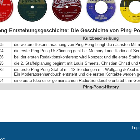
ng-Entstehungsgeschichte: Die Geschichte von Ping-Po
Kurzbeschreibung
05
die weitere Bekanntmachung von Ping-Pong bringt die nächsten Mit
04
die erste Ping-Pong Ur-Zündung geht bei Memory-Lane-Radio auf Se
26
bei der ersten Redaktionskonferenz wird Konzept und die erste Staffe
25
die 2. Staffelplanung beginnt mit Louis Smeets, Christian Christl un
23
die erste Ping-Pong-Staffel mit 12 Sendungen mit Wolfgang & Axel ist 
Ein Moderatorenhandbuch entsteht und die ersten Kontakte werden g
04
eine erste Idee einer gemeinsamen Radio-Sendereihe entsteht im Ge
Ping-Pong-History
Logi
Navi
über