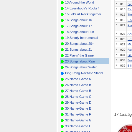
13 Around the World
*
013
Iv
14 Everybody's Rockin'
*
015
Ric
15 Let's all Rock together
*
017
Th
16 Songs about 16
*
019
Ed
*
021
Pre
17 Songs about 17
18 Songs about Fun
*
023
An
19 Strictly Instrumental
*
025
Bo
20 Songs about 20+
*
027
Mic
21 Songs about 21
*
029
Ro
*
031
Ge
22 Playin' the Game
*
033
Fo
23 Songs about Rain
*
035
Bil
24 Songs about Water
Ping-Pong-Nächste Staffel
25 Name-Game A
26 Name-Game B
27 Name-Game B
28 Name-Game C
29 Name-Game D
30 Name-Game E
17 Einträ
31 Name-Game F
32 Name-Game G
33 Name-Game H
34 Name-Game I