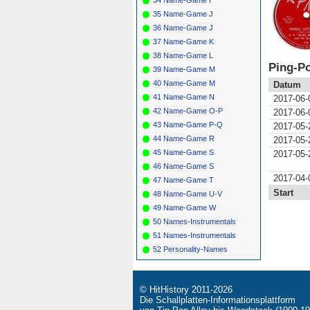
35 Name-Game J
36 Name-Game J
37 Name-Game K
38 Name-Game L
Ping-Po
39 Name-Game M
40 Name-Game M
Datum
41 Name-Game N
2017-06-
42 Name-Game O-P
2017-06-
43 Name-Game P-Q
2017-05-
44 Name-Game R
2017-05-
45 Name-Game S
2017-05-
46 Name-Game S
2017-04-
47 Name-Game T
Start
48 Name-Game U-V
49 Name-Game W
50 Names-Instrumentals
51 Names-Instrumentals
52 Personality-Names
© HitHistory 2011-2026
Die Schallplatten-Informationsplattform