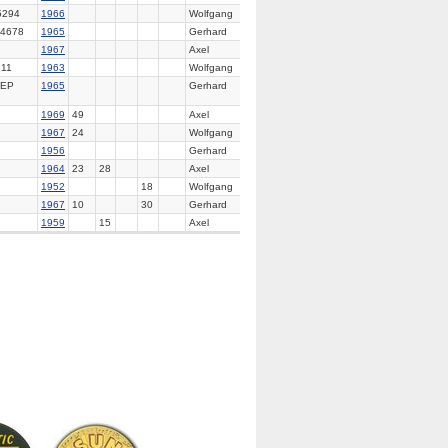
5294
1966
Wolfgang
4678
1965
Gerhard
1967
Axel
11
1963
Wolfgang
EP
1965
Gerhard
1969
49
Axel
1967
24
Wolfgang
1956
Gerhard
1964
23
28
Axel
1952
18
Wolfgang
2
1967
10
30
Gerhard
1959
15
Axel