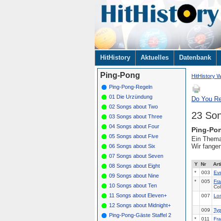
Navigation
HitHistory
Aktuelles
Datenbank
überspringen
Ping-Pong
HitHistory W
Ping-Pong-Regeln
01 Die Urzündung
Do You R
02 Songs about Two
23 Son
03 Songs about Three
04 Songs about Four
Ping-Po
05 Songs about Five
Ein Thema
Wir fange
06 Songs about Six
07 Songs about Seven
Y
Nr
Art
08 Songs about Eight
*
003
Eve
09 Songs about Nine
*
005
Fra
10 Songs about Ten
Col
11 Songs about Eleven+
007
Lo
12 Songs about Midnight+
009
Ty
Ping-Pong-Gäste Staffel 2
*
011
Fra