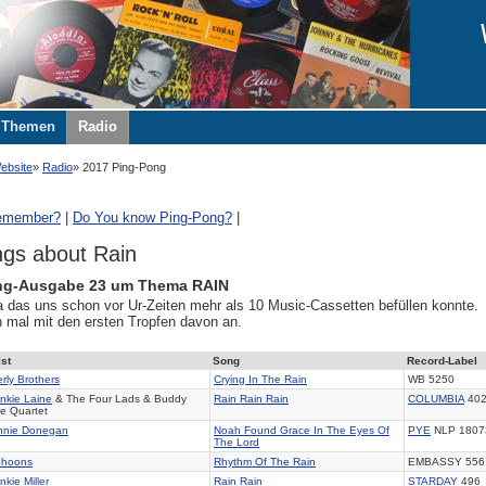
Themen
Radio
ebsite
Radio
2017 Ping-Pong
emember?
|
Do You know Ping-Pong?
|
gs about Rain
ng-Ausgabe 23 um Thema RAIN
 das uns schon vor Ur-Zeiten mehr als 10 Music-Cassetten befüllen konnte.
n mal mit den ersten Tropfen davon an.
ist
Song
Record-Label
rly Brothers
Crying In The Rain
WB 5250
nkie Laine
& The Four Lads & Buddy
Rain Rain Rain
COLUMBIA
402
e Quartet
nnie Donegan
Noah Found Grace In The Eyes Of
PYE
NLP 1807
The Lord
phoons
Rhythm Of The Rain
EMBASSY 556
nkie Miller
Rain Rain
STARDAY
496