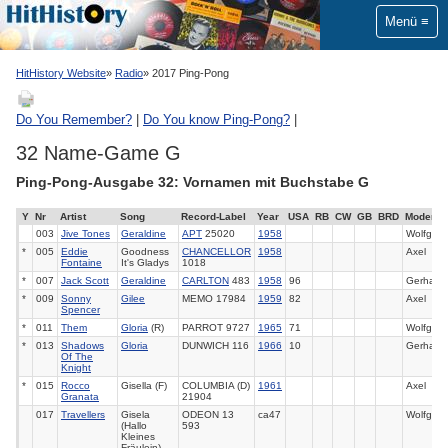
Menü
HitHistory Website
Radio
2017 Ping-Pong
Do You Remember?
|
Do You know Ping-Pong?
|
32 Name-Game G
Ping-Pong-Ausgabe 32: Vornamen mit Buchstabe G
Y
Nr
Artist
Song
Record-Label
Year
USA
RB
CW
GB
BRD
Moderat
003
Jive Tones
Geraldine
APT
25020
1958
Wolfgan
*
005
Eddie
Goodness
CHANCELLOR
1958
Axel
Fontaine
It's Gladys
1018
*
007
Jack Scott
Geraldine
CARLTON
483
1958
96
Gerhard
*
009
Sonny
Gilee
MEMO 17984
1959
82
Axel
Spencer
*
011
Them
Gloria
(R)
PARROT 9727
1965
71
Wolfgan
*
013
Shadows
Gloria
DUNWICH 116
1966
10
Gerhard
Of The
Knight
*
015
Rocco
Gisella (F)
COLUMBIA (D)
1961
Axel
Granata
21904
017
Travellers
Gisela
ODEON 13
ca47
Wolfgan
(Hallo
593
Kleines
Fräulein)