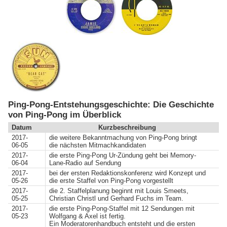
Ping-Pong-Entstehungsgeschichte: Die Geschichte
von Ping-Pong im Überblick
Datum
Kurzbeschreibung
2017-
die weitere Bekanntmachung von Ping-Pong bringt
06-05
die nächsten Mitmachkandidaten
2017-
die erste Ping-Pong Ur-Zündung geht bei Memory-
06-04
Lane-Radio auf Sendung
2017-
bei der ersten Redaktionskonferenz wird Konzept und
05-26
die erste Staffel von Ping-Pong vorgestellt
2017-
die 2. Staffelplanung beginnt mit Louis Smeets,
05-25
Christian Christl und Gerhard Fuchs im Team.
2017-
die erste Ping-Pong-Staffel mit 12 Sendungen mit
05-23
Wolfgang & Axel ist fertig.
Ein Moderatorenhandbuch entsteht und die ersten