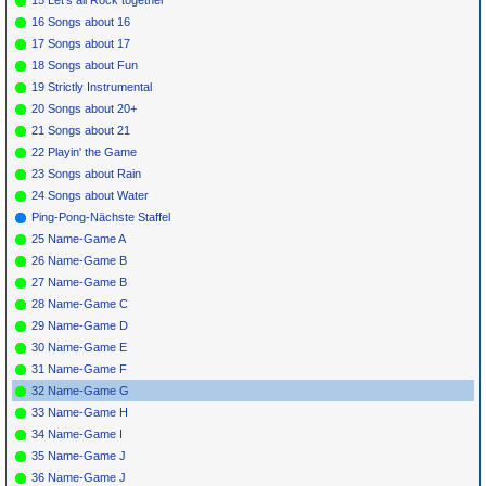
15 Let's all Rock together
16 Songs about 16
17 Songs about 17
18 Songs about Fun
19 Strictly Instrumental
20 Songs about 20+
21 Songs about 21
22 Playin' the Game
23 Songs about Rain
24 Songs about Water
Ping-Pong-Nächste Staffel
25 Name-Game A
26 Name-Game B
27 Name-Game B
28 Name-Game C
29 Name-Game D
30 Name-Game E
31 Name-Game F
32 Name-Game G
33 Name-Game H
34 Name-Game I
35 Name-Game J
36 Name-Game J