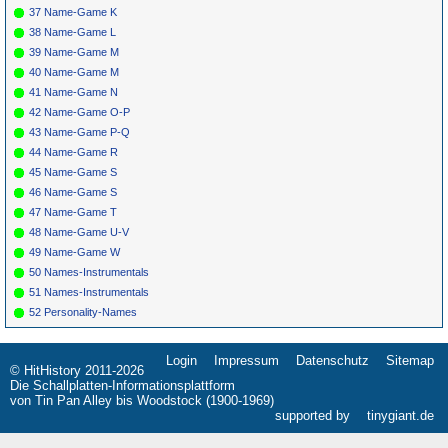
37 Name-Game K
38 Name-Game L
39 Name-Game M
40 Name-Game M
41 Name-Game N
42 Name-Game O-P
43 Name-Game P-Q
44 Name-Game R
45 Name-Game S
46 Name-Game S
47 Name-Game T
48 Name-Game U-V
49 Name-Game W
50 Names-Instrumentals
51 Names-Instrumentals
52 Personality-Names
Login
Impressum
Datenschutz
Sitemap
Navigation
© HitHistory 2011-2026
überspringen
Die Schallplatten-Informationsplattform
von Tin Pan Alley bis Woodstock (1900-1969)
supported by
tinygiant.de