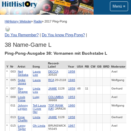
Menü
HitHistory Website
Radio
2017 Ping-Pong
Do You Remember?
|
Do You know Ping-Pong?
|
38 Name-Game L
Ping-Pong-Ausgabe 38: Vornamen mit Buchstabe L
Record-
Y
Nr
Artist
Song
Label
Year
USA
RB
CW
GB
BRD
Moderator
*
003
Neil
Laura
DECCA
1958
Axel
Sedaka
Lee
30520
*
005
Spike
Laura
RCA
20-2118
1946
Wolfgang
Jones
*
007
Ray
Linda
JAMIE
1128
1959
46
11
Gerhard
Sharpe
Lou
*
009
Louis
Luigi
COLUMBIA
1953
Axel
Prima
39969
011
Johnny
Tell Laura
TOP RANK
1960
Wolfgang
Leyton
I Love
(UK)
JAR426
Her
013
Ernie
Linda
JAMIE
1128
1958
Gerhard
Chaffin
*
015
Leroy
Oh Linda
BRUNSWICK
1967
Axel
Taylor
55345