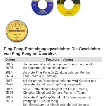
Ping-Pong-Entstehungsgeschichte: Die Geschichte
von Ping-Pong im Überblick
Datum
Kurzbeschreibung
2017-
die weitere Bekanntmachung von Ping-Pong bringt
06-05
die nächsten Mitmachkandidaten
2017-
die erste Ping-Pong Ur-Zündung geht bei Memory-
06-04
Lane-Radio auf Sendung
2017-
bei der ersten Redaktionskonferenz wird Konzept und
05-26
die erste Staffel von Ping-Pong vorgestellt
2017-
die 2. Staffelplanung beginnt mit Louis Smeets,
05-25
Christian Christl und Gerhard Fuchs im Team.
2017-
die erste Ping-Pong-Staffel mit 12 Sendungen mit
05-23
Wolfgang & Axel ist fertig.
Ein Moderatorenhandbuch entsteht und die ersten