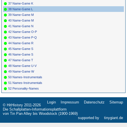
37 Name-Game K
38 Name-Game L
39 Name-Game M
40 Name-Game M
41 Name-Game N
42 Name-Game O-P
43 Name-Game P-Q
44 Name-Game R
45 Name-Game S
46 Name-Game S
47 Name-Game T
48 Name-Game U-V
49 Name-Game W
50 Names-Instrumentals
51 Names-Instrumentals
52 Personality-Names
Login
Impressum
Datenschutz
Sitemap
Navigation
© HitHistory 2011-2026
überspringen
Die Schallplatten-Informationsplattform
von Tin Pan Alley bis Woodstock (1900-1969)
supported by
tinygiant.de