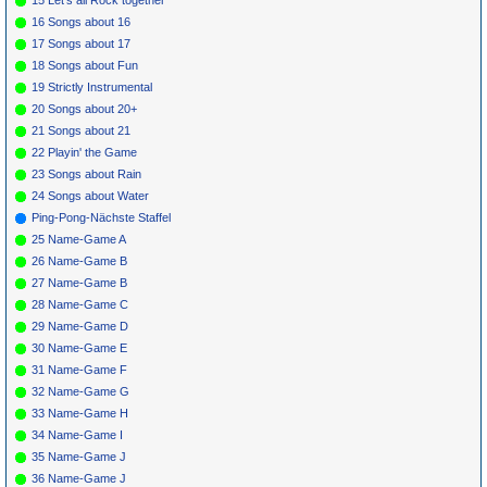
15 Let's all Rock together
16 Songs about 16
17 Songs about 17
18 Songs about Fun
19 Strictly Instrumental
20 Songs about 20+
21 Songs about 21
22 Playin' the Game
23 Songs about Rain
24 Songs about Water
Ping-Pong-Nächste Staffel
25 Name-Game A
26 Name-Game B
27 Name-Game B
28 Name-Game C
29 Name-Game D
30 Name-Game E
31 Name-Game F
32 Name-Game G
33 Name-Game H
34 Name-Game I
35 Name-Game J
36 Name-Game J