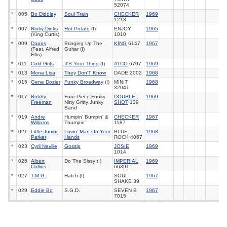
52074
*
005
Bo Diddley
Soul Train
CHECKER
1969
1213
*
007
Rinky-Dinks
Hot Potato
(I)
ENJOY
1965
(King Curtis)
1010
*
009
Dapps
Bringing Up The
KING
6147
1967
(Feat. Alfred
Guitar (I)
Ellis)
*
011
Cold Grits
It'S Your Thing
(I)
ATCO
6707
1969
*
013
Mona Lisa
They Don'T Know
DADE 2002
1968
*
015
Gene Dozier
Funky Broadway
(I)
MINIT
1968
32041
*
017
Bobby
Four Piece Funky
DOUBLE
1969
Freeman
Nitty Gritty Junky
SHOT
139
Band
*
019
Andre
Humpin' Bumpin' &
CHECKER
1967
Williams
Thumpin'
1187
*
021
Little Junior
Lovin' Man On Your
BLUE
1968
Parker
Hands
ROCK 4067
*
023
Cyril Neville
Gossip
JOSIE
1969
1014
*
025
Albert
Do The Sissy (I)
IMPERIAL
1969
Collins
66391
*
027
T.M.G.
Hatch (I)
SOUL
1967
SHAKE 39
*
029
Eddie Bo
S.G.D.
SEVEN B
1967
7015