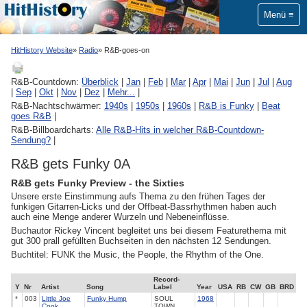
Menü
HitHistory Website
Radio
R&B-goes-on
R&B-Countdown:
Überblick
|
Jan
|
Feb
|
Mar
|
Apr
|
Mai
|
Jun
|
Jul
|
Aug
|
Sep
|
Okt
|
Nov
|
Dez
|
Mehr...
|
R&B-Nachtschwärmer:
1940s
|
1950s
|
1960s
|
R&B is Funky
|
Beat
goes R&B
|
R&B-Billboardcharts:
Alle R&B-Hits in welcher R&B-Countdown-
Sendung?
|
R&B gets Funky 0A
R&B gets Funky Preview - the Sixties
Unsere erste Einstimmung aufs Thema zu den frühen Tages der
funkigen Gitarren-Licks und der Offbeat-Bassrhythmen haben auch
auch eine Menge anderer Wurzeln und Nebeneinflüsse.
Buchautor Rickey Vincent begleitet uns bei diesem Featurethema mit
gut 300 prall gefüllten Buchseiten in den nächsten 12 Sendungen.
Buchtitel: FUNK the Music, the People, the Rhythm of the One.
Record-
Y
Nr
Artist
Song
Label
Year
USA
RB
CW
GB
BRD
*
003
Little Joe
Funky Hump
SOUL
1968
Cook
TOWN