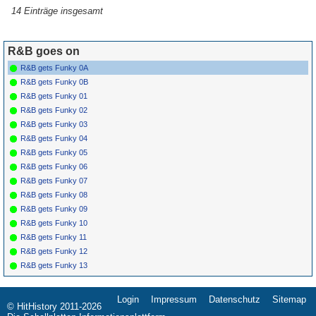
14 Einträge insgesamt
R&B goes on
R&B gets Funky 0A
R&B gets Funky 0B
R&B gets Funky 01
R&B gets Funky 02
R&B gets Funky 03
R&B gets Funky 04
R&B gets Funky 05
R&B gets Funky 06
R&B gets Funky 07
R&B gets Funky 08
R&B gets Funky 09
R&B gets Funky 10
R&B gets Funky 11
R&B gets Funky 12
R&B gets Funky 13
Login
Impressum
Datenschutz
Sitemap
Navigation
© HitHistory 2011-2026
überspringen