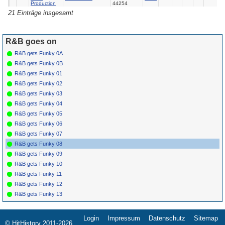
Production
44254
21 Einträge insgesamt
*
034
Sylvers
Hot Line
CAPITOL
1976
2
3
S4336
*
036
Natalie Cole
Party Lights
CAPITOL
1977
79
9
S4439
R&B goes on
*
038
George
On Broadway
WB 8542
1978
5
2
Benson
R&B gets Funky 0A
*
040
Earth Wind &
Getaway
COLUMBIA
1976
12
1
Fire
10373
R&B gets Funky 0B
*
042
Gap Band
Steppin' Out
MERCURY
1979
10
R&B gets Funky 01
76021
R&B gets Funky 02
R&B gets Funky 03
R&B gets Funky 04
R&B gets Funky 05
R&B gets Funky 06
R&B gets Funky 07
R&B gets Funky 08
R&B gets Funky 09
R&B gets Funky 10
R&B gets Funky 11
R&B gets Funky 12
R&B gets Funky 13
Login
Impressum
Datenschutz
Sitemap
Navigation
© HitHistory 2011-2026