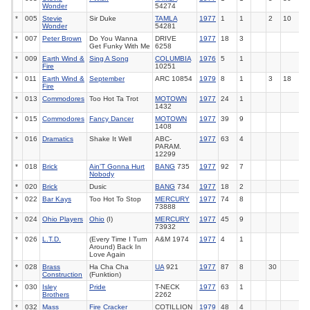
Wonder
54274
*
005
Stevie
Sir Duke
TAMLA
1977
1
1
2
10
Wonder
54281
*
007
Peter Brown
Do You Wanna
DRIVE
1977
18
3
Get Funky With Me
6258
*
009
Earth Wind &
Sing A Song
COLUMBIA
1976
5
1
Fire
10251
*
011
Earth Wind &
September
ARC 10854
1979
8
1
3
18
Fire
*
013
Commodores
Too Hot Ta Trot
MOTOWN
1977
24
1
1432
*
015
Commodores
Fancy Dancer
MOTOWN
1977
39
9
1408
*
016
Dramatics
Shake It Well
ABC-
1977
63
4
PARAM.
12299
*
018
Brick
Ain'T Gonna Hurt
BANG
735
1977
92
7
Nobody
*
020
Brick
Dusic
BANG
734
1977
18
2
*
022
Bar Kays
Too Hot To Stop
MERCURY
1977
74
8
73888
*
024
Ohio Players
Ohio
(I)
MERCURY
1977
45
9
73932
*
026
L.T.D.
(Every Time I Turn
A&M 1974
1977
4
1
Around) Back In
Love Again
*
028
Brass
Ha Cha Cha
UA
921
1977
87
8
30
Construction
(Funktion)
*
030
Isley
Pride
T-NECK
1977
63
1
Brothers
2262
*
032
Mass
Fire Cracker
COTILLION
1979
48
4