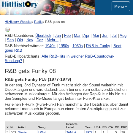
Menü
HitHistory Website
Radio
R&B-goes-on
R&B-Countdown:
Überblick
|
Jan
|
Feb
|
Mar
|
Apr
|
Mai
|
Jun
|
Jul
|
Aug
|
Sep
|
Okt
|
Nov
|
Dez
|
Mehr...
|
R&B-Nachtschwärmer:
1940s
|
1950s
|
1960s
|
R&B is Funky
|
Beat
goes R&B
|
R&B-Billboardcharts:
Alle R&B-Hits in welcher R&B-Countdown-
Sendung?
|
R&B gets Funky 08
R&B gets Funky Pt.8 (1977-1979)
In der sog. 3nd Dynasty of Funk mischt sich der Sound weiterhin mit
Discoklängen und wird dadurch auch bei uns zum selbstverständlichen
schwarzen Musikkulturgut. Mit den Anfängen der Rap-Kultur bis hin zu
den Samples und Re-Mixes längst bekannter Funk-Klassiker.
Für einen P-Funk (Pure-Funk) Fan manchmal die Höststrafe, aber damit
bekommt man auch in Europa nun einen festen Anknüpfungspunkt zur
schwarzen Musikkultur geboten.
Record-
Y
Nr
Artist
Song
Label
Year
USA
RB
CW
GB
BRD
*
003
Stevie
I Wish
TAMLA
1977
1
1
5
30