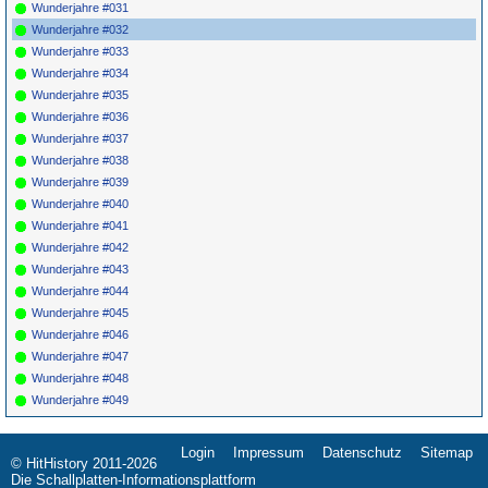
Wunderjahre #031
*
024
Spotnicks
San Antonio
SWE DISC
1963
Wunderjahre #032
Rose(I)
LP 1
*
025
Spotnicks
My Old
ORIOLE
1962
Wunderjahre #033
Kentucky Home
1784
Wunderjahre #034
026
Micke Muster
Till I Waltz Again
CD
1995
With You
Wunderjahre #035
027
Ventures
Good Thing
DOLTON LP
1967
Wunderjahre #036
8050
Wunderjahre #037
Wunderjahre #038
Wunderjahre #039
Wunderjahre #040
Wunderjahre #041
Wunderjahre #042
Wunderjahre #043
Wunderjahre #044
Wunderjahre #045
Wunderjahre #046
Wunderjahre #047
Wunderjahre #048
Wunderjahre #049
Login
Impressum
Datenschutz
Sitemap
Navigation
© HitHistory 2011-2026
überspringen
Die Schallplatten-Informationsplattform