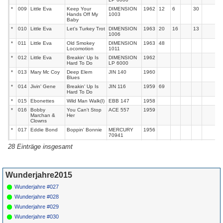
*
009
Little Eva
Keep Your
DIMENSION
1962
12
6
30
Hands Off My
1003
Baby
*
010
Little Eva
Let's Turkey Trot
DIMENSION
1963
20
16
13
1006
*
011
Little Eva
Old Smokey
DIMENSION
1963
48
Locomotion
1011
*
012
Little Eva
Breakin' Up Is
DIMENSION
1962
Hard To Do
LP 6000
*
013
Mary Mc Coy
Deep Elem
JIN 140
1960
Blues
*
014
Jivin' Gene
Breakin' Up Is
JIN 116
1959
69
Hard To Do
*
015
Ebonettes
Wild Man Walk(I)
EBB 147
1958
*
016
Bobby
You Can't Stop
ACE 557
1959
Marchan &
Her
Clowns
*
017
Eddie Bond
Boppin' Bonnie
MERCURY
1956
70941
*
018
Johnny
Hey Sweet
MERCURY
1955
28 Einträge insgesamt
Horton
Sweet Thing
70707
*
019
Conway Twitty
Maybe Baby
MERCURY
1957
71148
*
020
David Ray
Lonesome Baby
KLIFF 101
1958
Wunderjahre2015
Blues
Wunderjahre #027
*
021
Ken
Where The Rio
DOT 15686
1958
Copeland
De Rosa Flows
Wunderjahre #028
*
022
Strikes
My Poor Heart
RCA
1957
Wunderjahre #029
unissued
Wunderjahre #030
023
Don Curtis
Rough Tough
KLIFF 104
1959
Man