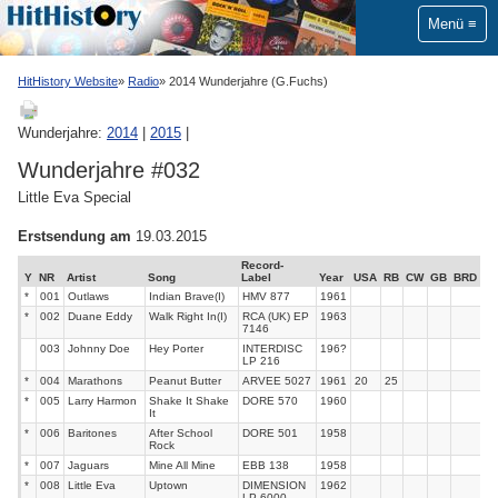
Menü
HitHistory Website
Radio
2014 Wunderjahre (G.Fuchs)
Wunderjahre:
2014
|
2015
|
Wunderjahre #032
Little Eva Special
Erstsendung am
19.03.2015
Record-
Y
NR
Artist
Song
Label
Year
USA
RB
CW
GB
BRD
*
001
Outlaws
Indian Brave(I)
HMV 877
1961
*
002
Duane Eddy
Walk Right In(I)
RCA (UK) EP
1963
7146
003
Johnny Doe
Hey Porter
INTERDISC
196?
LP 216
*
004
Marathons
Peanut Butter
ARVEE 5027
1961
20
25
*
005
Larry Harmon
Shake It Shake
DORE 570
1960
It
*
006
Baritones
After School
DORE 501
1958
Rock
*
007
Jaguars
Mine All Mine
EBB 138
1958
*
008
Little Eva
Uptown
DIMENSION
1962
LP 6000