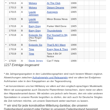
*
17013
A
Wolves
At The Club
1966
17013
B
Wolves
Distant Dreams
1966
17015
A
Laurie
Avengers
1965
Johnson
17015
B
Laurie
Minor Bossa Nova
1965
Johnson
17016
A
Barry Gray
Parker Well Done
1965
17016
B
Barry Gray
Thunderbirds
1965
*
17018
A
Episode Six
Put Yourself In My
1966
(Aka Roger
Place
Clover)
*
17018
B
Episode Six
That'S All I Want
1966
17019
A
Time
Every Now & Then
1965
17019
B
Time
Take A Bit Of
1965
Notice
*
17020
A
Davie Jones
Can'T Help
1966
Thinking About Me
1217 Einträge insgesamt
*
17020
B
Davie Jones
I Say To Myself
1966
17021
A
James Galt
A Most Unusual
1965
* die Jahrgangsangaben in den Labeldiscographien sind nach bestem Wissen ergänzt.
Feeling
Abweichungen zwischen
Aufnahmejahr und Releasejahr
sind vor allem bei Endjahres-
17021
B
James Galt
With My Baby
1965
Aufnhamen oder in den Kriegsjahren an der Tagesordnung.
17022
A
Organisers
Lonesome Road
1966
* wir konzentrieren uns bei HitHistory vor allem auf den englisch-sprachigen Musikmarkt.
*
17022
B
Organisers
Organiser (I)
1966
Wenn wir auszugsweise auch Deutsche Plattenfirmen betrachten, dann meist vor allem
*
17023
A
Migil Five
Pencil & Paper
1966
den Hitparadenanteil davon. Wir würden uns jedoch sehr freuen, den ein oder anderen
*
17023
B
Migil Five
Nevertheless (I'M
1966
Spezialisten in unserer Runde begrüßen zu dürfen, der sich auch für Deutsche Singles
In Love With You)
die Zeit nehmen möchte, um unsere Datenbank weiter wachsen zu lassen.
17024
A
Cadets
Best Of All
1966
** wir sind für jede konstruktive Mitteilung dankbar, die unseren
17024
B
Cadets
If I Had My Life To
1966
Datenbestand ergänzt oder Fehler in unserem Datenbestand bereinigt.