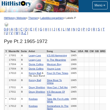
Menü
HitHistory Website
Themen
Labeldiscographien
Labels P
0-9
|
A
|
B
|
C
|
D
|
E
|
F
|
G
|
H
|
I
|
J
|
K
|
L
|
M
|
N
|
O
|
P
|
Q
|
R
|
S
|
T
|
U
|
V
|
W
|
X-Z
|
Pye Pt.2 1965-1972
Y
MasterNr
Seite
Artist
Song
Year
USA
RB
CW
GB
BRD
*
17001
A
Leapy Lee
It'S All Happening
1965
17001
B
Leapy Lee
In The Meantime
1965
17004
A
Donie Collins
Mexican Boy
1966
17004
B
Donie Collins
Young Love
1966
17010
A
Kenny Ball
&
Four Or Five Times
1965
His Jazz Band
17010
B
Kenny Ball
Slow Boat To
1965
China
17011
A
Doug Sheldon
How Can I Tell Her
1965
17011
B
Doug Sheldon
It'S Because Of
1965
You
*
17012
A
Koobas
Take Me For A Little
1966
While
*
17012
B
Koobas
Somewhere In The
1966
Night