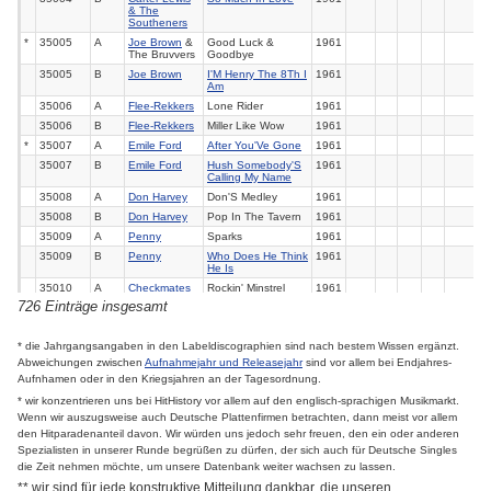
& The
Southeners
*
35005
A
Joe Brown
&
Good Luck &
1961
The Bruvvers
Goodbye
35005
B
Joe Brown
I'M Henry The 8Th I
1961
Am
35006
A
Flee-Rekkers
Lone Rider
1961
35006
B
Flee-Rekkers
Miller Like Wow
1961
*
35007
A
Emile Ford
After You'Ve Gone
1961
35007
B
Emile Ford
Hush Somebody'S
1961
Calling My Name
35008
A
Don Harvey
Don'S Medley
1961
35008
B
Don Harvey
Pop In The Tavern
1961
35009
A
Penny
Sparks
1961
35009
B
Penny
Who Does He Think
1961
He Is
35010
A
Checkmates
Rockin' Minstrel
1961
(Uk)
726 Einträge insgesamt
*
35010
B
Checkmates
Pompeii (I)
1961
*
35011
A
Al Saxon
There I'Ve Said It
1961
48
* die Jahrgangsangaben in den Labeldiscographien sind nach bestem Wissen ergänzt.
Again
Abweichungen zwischen
Aufnahmejahr und Releasejahr
sind vor allem bei Endjahres-
*
35011
B
Al Saxon
You Came A Long
1961
Aufnhamen oder in den Kriegsjahren an der Tagesordnung.
Way From St. Louis
* wir konzentrieren uns bei HitHistory vor allem auf den englisch-sprachigen Musikmarkt.
35012
A
Jackie Lynton
High In The Sky
1961
Wenn wir auszugsweise auch Deutsche Plattenfirmen betrachten, dann meist vor allem
35012
B
Jackie Lynton
Over The Rainbow
1961
den Hitparadenanteil davon. Wir würden uns jedoch sehr freuen, den ein oder anderen
35013
A
Piccadilly
Our House
1961
Spezialisten in unserer Runde begrüßen zu dürfen, der sich auch für Deutsche Singles
Strings
die Zeit nehmen möchte, um unsere Datenbank weiter wachsen zu lassen.
35013
B
Piccadilly
Sir Francis Drake
1961
Strings
Theme
** wir sind für jede konstruktive Mitteilung dankbar, die unseren