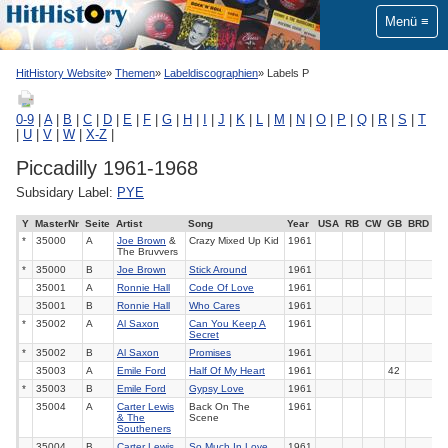
Menü
HitHistory Website
Themen
Labeldiscographien
Labels P
0-9
|
A
|
B
|
C
|
D
|
E
|
F
|
G
|
H
|
I
|
J
|
K
|
L
|
M
|
N
|
O
|
P
|
Q
|
R
|
S
|
T
|
U
|
V
|
W
|
X-Z
|
Piccadilly 1961-1968
Subsidary Label:
PYE
Y
MasterNr
Seite
Artist
Song
Year
USA
RB
CW
GB
BRD
*
35000
A
Joe Brown
&
Crazy Mixed Up Kid
1961
The Bruvvers
*
35000
B
Joe Brown
Stick Around
1961
35001
A
Ronnie Hall
Code Of Love
1961
35001
B
Ronnie Hall
Who Cares
1961
*
35002
A
Al Saxon
Can You Keep A
1961
Secret
*
35002
B
Al Saxon
Promises
1961
35003
A
Emile Ford
Half Of My Heart
1961
42
*
35003
B
Emile Ford
Gypsy Love
1961
35004
A
Carter Lewis
Back On The
1961
& The
Scene
Southeners
35004
B
Carter Lewis
So Much In Love
1961