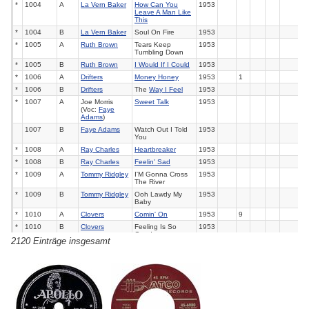
*
1004
A
La Vern Baker
How Can You
1953
Leave A Man Like
This
*
1004
B
La Vern Baker
Soul On Fire
1953
*
1005
A
Ruth Brown
Tears Keep
1953
Tumbling Down
*
1005
B
Ruth Brown
I Would If I Could
1953
*
1006
A
Drifters
Money Honey
1953
1
*
1006
B
Drifters
The
Way I Feel
1953
*
1007
A
Joe Morris
Sweet Talk
1953
(Voc:
Faye
Adams
)
1007
B
Faye Adams
Watch Out I Told
1953
You
*
1008
A
Ray Charles
Heartbreaker
1953
*
1008
B
Ray Charles
Feelin' Sad
1953
*
1009
A
Tommy Ridgley
I'M Gonna Cross
1953
The River
*
1009
B
Tommy Ridgley
Ooh Lawdy My
1953
Baby
*
1010
A
Clovers
Comin' On
1953
9
*
1010
B
Clovers
Feeling Is So
1953
Good
2120 Einträge insgesamt
1011
A
Dizzy Gillespie
Diz'S Tune
1953
1011
B
Dizzy Gillespie
Grooving The
1953
Nursery Rhymes
*
1012
A
Sarah
It Might As Well Be
1953
Vaughan
Spring
*
1012
B
Sarah
You Go To My
1953
Vaughan
Head