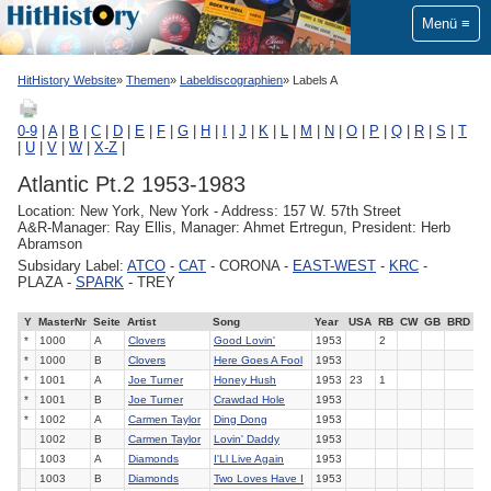
Menü
HitHistory Website
Themen
Labeldiscographien
Labels A
0-9
|
A
|
B
|
C
|
D
|
E
|
F
|
G
|
H
|
I
|
J
|
K
|
L
|
M
|
N
|
O
|
P
|
Q
|
R
|
S
|
T
|
U
|
V
|
W
|
X-Z
|
Atlantic Pt.2 1953-1983
Location: New York, New York - Address: 157 W. 57th Street
A&R-Manager: Ray Ellis, Manager: Ahmet Ertregun, President: Herb
Abramson
Subsidary Label:
ATCO
-
CAT
- CORONA -
EAST-WEST
-
KRC
-
PLAZA -
SPARK
- TREY
Y
MasterNr
Seite
Artist
Song
Year
USA
RB
CW
GB
BRD
*
1000
A
Clovers
Good Lovin'
1953
2
*
1000
B
Clovers
Here Goes A Fool
1953
*
1001
A
Joe Turner
Honey Hush
1953
23
1
*
1001
B
Joe Turner
Crawdad Hole
1953
*
1002
A
Carmen Taylor
Ding Dong
1953
1002
B
Carmen Taylor
Lovin' Daddy
1953
1003
A
Diamonds
I'Ll Live Again
1953
1003
B
Diamonds
Two Loves Have I
1953