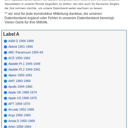
*
1022
A
Clovers
Little Mama
(Don'T
1954
4
Spezialisten in unserer Runde begrüßen zu dürfen, der sich auch für Deutsche Singles
Leave Me)
die Zeit nehmen möchte, um unsere Datenbank weiter wachsen zu lassen.
*
1022
A
Clovers
Lovey Dovey
1954
2
** wir sind für jede konstruktive Mitteilung dankbar, die unseren
*
1023
A
Ruth Brown
It'S All In Your
1953
Datenbestand ergänzt oder Fehler in unserem Datenbestand bereinigt.
Mind
Vielen Dank für Ihre Mithilfe.
*
1023
B
Ruth Brown
Sentimental
1953
Journey
Label A
*
1024
A
George
Uh Huh
1953
Jackson
A&M D 1966-1969
1024
B
George
I'M Sorry
1953
Jackson
Abbott 1951-1956
*
1025
A
Cardinals
Please Baby
1954
ABC-Paramount 1955-69
*
1025
B
Cardinals
Under A Blanket
1954
ACE 1955-1962
Of Blue
*
1026
A
Joe Turner
Shake Rattle &
1954
22
1
Aladdin Pt.1 1945-1948
Roll
Aladdin Pt.2 1949-1961
*
1026
B
Joe Turner
You Know I Love
1953
You
Alpine 1959-1961
*
1027
A
Ruth Brown
Hello Little Boy
1953
AMY 1960-1969
*
1027
B
Ruth Brown
If I Had Any
1953
Apollo 1944-1960
Sense
Apple UK 1968-1974
*
1028
A
Jesse Stone
Oh That'Ll Be
1954
Joyful
Apple US 1968-1975
*
1028
B
Jesse Stone
Runaway
(I)
1954
APT 1958-1970
*
1029
A
Drifters
Honey Love
1954
1
Arcade 1952-1968
*
1029
B
Drifters
Warm Your Heart
1954
Argo 1956-1969
*
1030
A
La Vern Baker
I Can'T Hold You
1954
Any Longer
Ariola D 1955-1969
*
1030
B
La Vern Baker
I'M Living My Life
1954
Arlen 1958-1964