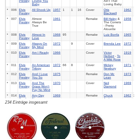
Presley
Loving You
Ain't That
Baby
Loving Baby
*
006
Elvis
All Shook Up
1957
1
1
16
Cover
Otis
1962
Presley
Blackwell
*
007
Elvis
Almost
1961
Remake
Bill Haley
&
1958
Presley
Always Be
The Comets
True
- Pretty
Alouette
*
008
Elvis
Almost In
1968
95
Remake
Luiz Bonfa
1965
Presley
Love
*
009
Elvis
Always On
1972
9
Cover
Brenda Lee
1972
Presley
My Mind
*
010
Elvis
Am I Ready
1966
Cover
Victor
1919
Presley
Herbert
-
To
A Wild Rose
*
011
Elvis
An American
1972
66
8
Cover
Mickey
1971
24
Presley
Trilogy
Newbury
*
012
Elvis
And I Love
1975
Remake
Don Mc
1973
Presley
You So
Lean
*
013
Elvis
And The
1970
Cover
Neil
1969
Presley
Grass Won't
Diamond
Pay No Mind
*
014
Elvis
Any Day
1969
Remake
Chuck
1962
23
Presley
Now
Jackson
234 Einträge insgesamt
*
015
Elvis
Are You
1960
1
1
6
Remake
Henry Burr
1927
10
Presley
Lonesome
Tonight
*
016
Elvis
Are You
1979
Remake
Andy
1958
3
Presley
Sincere
Williams
*
017
Elvis
Ask Me
1964
12
Remake
Domenico
1958
Presley
Modugno
-
Io (F)
*
018
Elvis
Baby Let's
1955
Cover
Arthur
1955