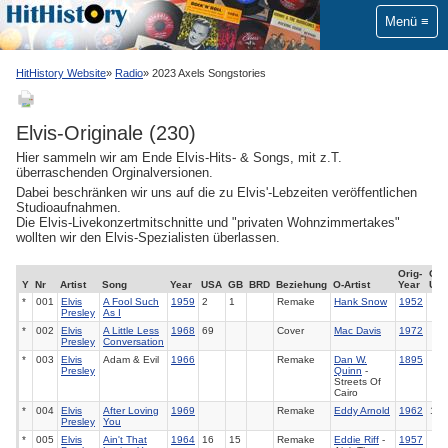
Menü
HitHistory Website
Radio
2023 Axels Songstories
Elvis-Originale (230)
Hier sammeln wir am Ende Elvis-Hits- & Songs, mit z.T.
überraschenden Orginalversionen.
Dabei beschränken wir uns auf die zu Elvis'-Lebzeiten veröffentlichen
Studioaufnahmen.
Die Elvis-Livekonzertmitschnitte und "privaten Wohnzimmertakes"
wollten wir den Elvis-Spezialisten überlassen.
Orig-
O-
Y
Nr
Artist
Song
Year
USA
GB
BRD
Beziehung
O-Artist
Year
US
*
001
Elvis
A Fool Such
1959
2
1
Remake
Hank Snow
1952
Presley
As I
*
002
Elvis
A Little Less
1968
69
Cover
Mac Davis
1972
Presley
Conversation
*
003
Elvis
Adam & Evil
1966
Remake
Dan W.
1895
Presley
Quinn
-
Streets Of
Cairo
*
004
Elvis
After Loving
1969
Remake
Eddy Arnold
1962
112
Presley
You
*
005
Elvis
Ain't That
1964
16
15
Remake
Eddie Riff
-
1957