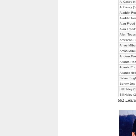
Al Casey (4
Al Casey (5
Aladdin Rec
Aladdin Rec
Alan Freed
Alan Freed
Allen Touss
American Bl
Amos Milbur
Amos Milbur
Andere Fire
Atlanta Roc
Atlanta Roc
Atlantic Re
Baker Knig
Benny Joy,
Bill Haley 
Bill Haley (2
581 Eintr
Bill Haley (4
Billboard-
Billboard-
Billboard-
Billboard-
Billboard-
Billy Fury