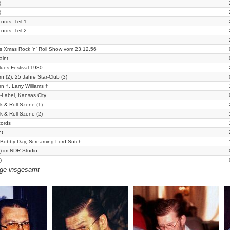
)
)
ords, Teil 1
ords, Teil 2
's Xmas Rock 'n' Roll Show vom 23.12.56
aint
ues Festival 1980
n (2), 25 Jahre Star-Club (3)
n †, Larry Williams †
-Label, Kansas City
k & Roll-Szene (1)
k & Roll-Szene (2)
cords
ht
 Bobby Day, Screaming Lord Sutch
(1) im NDR-Studio
)
äge insgesamt
)
Besprechung von Neuerscheinungen (1)
Besprechung von Neuerscheinungen (2)
Besprechung von Neuerscheinungen (3), 18. August 1958
Besprechung von Neuerscheinungen (4), 4. November 1957
Besprechungen vom Mai 1956