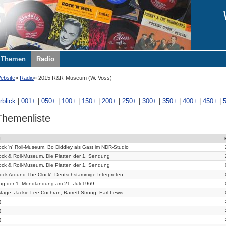
Themen
Radio
ebsite
Radio
2015 R&R-Museum (W. Voss)
rblick
|
001+
|
050+
|
100+
|
150+
|
200+
|
250+
|
300+
|
350+
|
400+
|
450+
|
hemenliste
l
ck 'n' Roll-Museum, Bo Diddley als Gast im NDR-Studio
ock & Roll-Museum, Die Platten der 1. Sendung
ock & Roll-Museum, Die Platten der 1. Sendung
ock Around The Clock', Deutschstämmige Interpreten
tag der 1. Mondlandung am 21. Juli 1969
tage: Jackie Lee Cochran, Barrett Strong, Earl Lewis
)
)
)