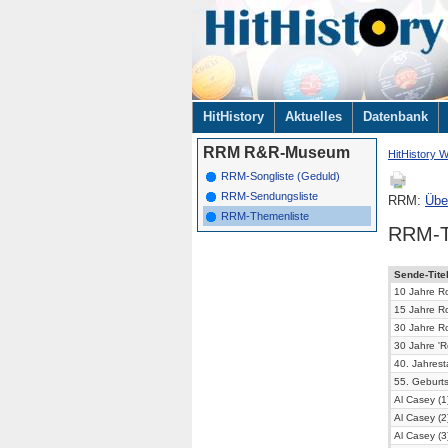
Navigation
HitHistory
Aktuelles
Datenbank
überspringen
RRM R&R-Museum
HitHistory W
RRM-Songliste (Geduld)
RRM-Sendungsliste
RRM:
Übe
RRM-Themenliste
RRM-T
Sende-Tite
10 Jahre Ro
15 Jahre R
30 Jahre R
30 Jahre 'R
40. Jahres
55. Geburts
Al Casey (1
Al Casey (2
Al Casey (3