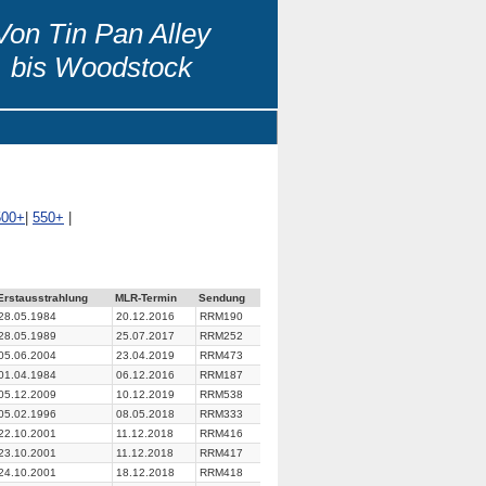
Von Tin Pan Alley
bis Woodstock
500+
|
550+
|
Erstausstrahlung
MLR-Termin
Sendung
28.05.1984
20.12.2016
RRM190
28.05.1989
25.07.2017
RRM252
05.06.2004
23.04.2019
RRM473
01.04.1984
06.12.2016
RRM187
05.12.2009
10.12.2019
RRM538
05.02.1996
08.05.2018
RRM333
22.10.2001
11.12.2018
RRM416
23.10.2001
11.12.2018
RRM417
24.10.2001
18.12.2018
RRM418