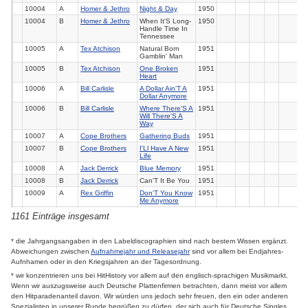
10004
A
Homer & Jethro
Night & Day
1950
10004
B
Homer & Jethro
When It'S Long-
1950
Handle Time In
Tennessee
10005
A
Tex Atchison
Natural Born
1951
Gamblin' Man
10005
B
Tex Atchison
One Broken
1951
Heart
10006
A
Bill Carlisle
A Dollar Ain'T A
1951
Dollar Anymore
10006
B
Bill Carlisle
Where There'S A
1951
Will There'S A
Way
10007
A
Cope Brothers
Gathering Buds
1951
10007
B
Cope Brothers
I'Ll Have A New
1951
Life
10008
A
Jack Derrick
Blue Memory
1951
10008
B
Jack Derrick
Can'T It Be You
1951
10009
A
Rex Griffin
Don'T You Know
1951
Me Anymore
10009
B
Rex Griffin
Heart To Heart
1951
1161 Einträge insgesamt
10010
A
Red Herron
Fifty Years Ago
1951
10010
B
Red Herron
Soldier'S Joy
1951
* die Jahrgangsangaben in den Labeldiscographien sind nach bestem Wissen ergänzt.
10011
A
Tommy Scott
Freckle-Faced
1951
Abweichungen zwischen
Aufnahmejahr und Releasejahr
sind vor allem bei Endjahres-
Gal
Aufnhamen oder in den Kriegsjahren an der Tagesordnung.
10011
B
Tommy Scott
Tennessee
1951
* wir konzentrieren uns bei HitHistory vor allem auf den englisch-sprachigen Musikmarkt.
10012
A
Fairley Holden
From Lexington
1951
Wenn wir auszugsweise auch Deutsche Plattenfirmen betrachten, dann meist vor allem
To Louisville
den Hitparadenanteil davon. Wir würden uns jedoch sehr freuen, den ein oder anderen
10012
B
Fairley Holden
Lady & The
1951
Spezialisten in unserer Runde begrüßen zu dürfen, der sich auch für Deutsche Singles