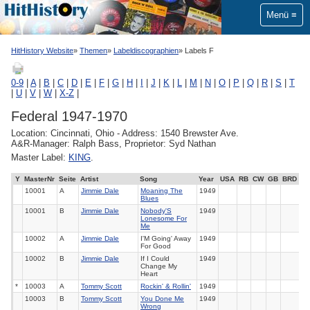
Menü
HitHistory Website
Themen
Labeldiscographien
Labels F
0-9
|
A
|
B
|
C
|
D
|
E
|
F
|
G
|
H
|
I
|
J
|
K
|
L
|
M
|
N
|
O
|
P
|
Q
|
R
|
S
|
T
|
U
|
V
|
W
|
X-Z
|
Federal 1947-1970
Location: Cincinnati, Ohio - Address: 1540 Brewster Ave.
A&R-Manager: Ralph Bass, Proprietor: Syd Nathan
Master Label:
KING
.
Y
MasterNr
Seite
Artist
Song
Year
USA
RB
CW
GB
BRD
10001
A
Jimmie Dale
Moaning The
1949
Blues
10001
B
Jimmie Dale
Nobody'S
1949
Lonesome For
Me
10002
A
Jimmie Dale
I'M Going' Away
1949
For Good
10002
B
Jimmie Dale
If I Could
1949
Change My
Heart
*
10003
A
Tommy Scott
Rockin' & Rollin'
1949
10003
B
Tommy Scott
You Done Me
1949
Wrong