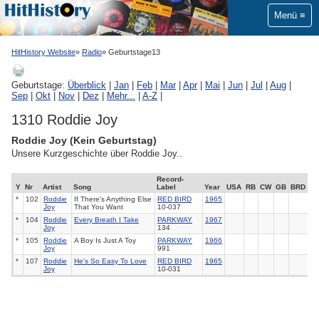
Menü
HitHistory Website
Radio
Geburtstage13
Geburtstage:
Überblick
|
Jan
|
Feb
|
Mar
|
Apr
|
Mai
|
Jun
|
Jul
|
Aug
|
Sep
|
Okt
|
Nov
|
Dez
|
Mehr...
|
A-Z
|
1310 Roddie Joy
Roddie Joy (Kein Geburtstag)
Unsere Kurzgeschichte über Roddie Joy..
Record-
Y
Nr
Artist
Song
Label
Year
USA
RB
CW
GB
BRD
*
102
Roddie
If There's Anything Else
RED BIRD
1965
Joy
That You Want
10-037
*
104
Roddie
Every Breath I Take
PARKWAY
1967
Joy
134
*
105
Roddie
A Boy Is Just A Toy
PARKWAY
1966
Joy
991
*
107
Roddie
He's So Easy To Love
RED BIRD
1965
Joy
10-031