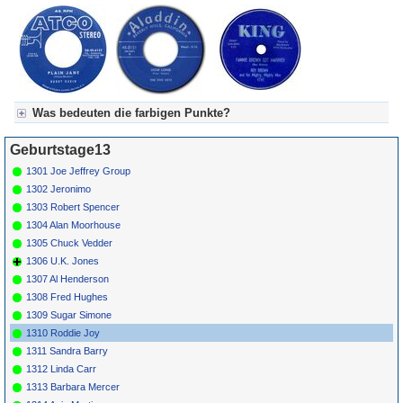
Was bedeuten die farbigen Punkte?
Für Axel's Tageskalender:
Geburtstage13
Grün = Kurzgeschichte
Grün! = fachlich bestimmt spannend, nicht verpassen!
1301 Joe Jeffrey Group
Grün+ = Stundenbeitrag
1302 Jeronimo
Gelb = Kurzgeschichten oder Stundensendungen in Arbeit
1303 Robert Spencer
Blau = Beschreibungstext (beschreibender Text)
1304 Alan Moorhouse
1305 Chuck Vedder
1306 U.K. Jones
1307 Al Henderson
1308 Fred Hughes
1309 Sugar Simone
1310 Roddie Joy
1311 Sandra Barry
1312 Linda Carr
1313 Barbara Mercer