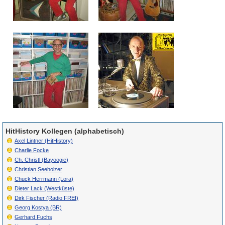
HitHistory Kollegen (alphabetisch)
Axel Lintner (HitHistory)
Charlie Focke
Ch. Christl (Bayoogie)
Christian Seeholzer
Chuck Herrmann (Lora)
Dieter Lack (Westküste)
Dirk Fischer (Radio FREI)
Georg Kostya (BR)
Gerhard Fuchs