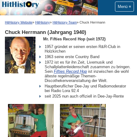
Menü
HitHistory Website
HitHistory
HitHistory-Team
Chuck Herrmann
Chuck Herrmann (Jahrgang 1940)
Mr. Fifties Record Hop (seit 1972)
1957 gründet er seinen ersten R&R-Club in
Holzkirchen
1963 seine erste Country Band
1972 ist es für ihn Zeit, Livemusik und
Schallplattenleidenschaft zusammen zu bringen.
Sein
Fifties Record Hop
ist inzwischen die wohl
älteste regelmäßige Themen-
Discothekenveranstaltung der Welt.
Hauptberuflicher Dee-Jay und Radiomoderator
bei Radio Lora 92.4
seit 2025 nun auch offiziell in Dee-Jay-Rente