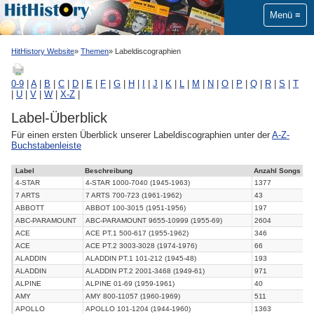
Menü
HitHistory Website
Themen
Labeldiscographien
0-9
|
A
|
B
|
C
|
D
|
E
|
F
|
G
|
H
|
I
|
J
|
K
|
L
|
M
|
N
|
O
|
P
|
Q
|
R
|
S
|
T
|
U
|
V
|
W
|
X-Z
|
Label-Überblick
Für einen ersten Überblick unserer Labeldiscographien unter der
A-Z-
Buchstabenleiste
Label
Beschreibung
Anzahl Songs
4-STAR
4-STAR 1000-7040 (1945-1963)
1377
7 ARTS
7 ARTS 700-723 (1961-1962)
43
ABBOTT
ABBOT 100-3015 (1951-1956)
197
ABC-PARAMOUNT
ABC-PARAMOUNT 9655-10999 (1955-69)
2604
ACE
ACE PT.1 500-617 (1955-1962)
346
ACE
ACE PT.2 3003-3028 (1974-1976)
66
ALADDIN
ALADDIN PT.1 101-212 (1945-48)
193
ALADDIN
ALADDIN PT.2 2001-3468 (1949-61)
971
ALPINE
ALPINE 01-69 (1959-1961)
40
AMY
AMY 800-11057 (1960-1969)
511
APOLLO
APOLLO 101-1204 (1944-1960)
1363