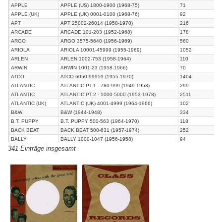
APPLE
APPLE (US) 1800-1900 (1968-75)
71
APPLE (UK)
APPLE (UK) 0001-0100 (1968-76)
92
APT
APT 25002-26014 (1958-1970)
216
ARCADE
ARCADE 101-203 (1952-1968)
178
ARGO
ARGO 3575-5640 (1956-1969)
560
ARIOLA
ARIOLA 10001-45999 (1955-1969)
1052
ARLEN
ARLEN 1002-753 (1958-1964)
110
ARWIN
ARWIN 1001-23 (1958-1966)
70
ATCO
ATCO 6050-99959 (1955-1970)
1404
ATLANTIC
ATLANTIC PT.1 - 780-999 (1949-1953)
299
ATLANTIC
ATLANTIC PT.2 - 1000-5000 (1953-1978)
2511
ATLANTIC (UK)
ATLANTIC (UK) 4001-4999 (1964-1966)
102
B&W
B&W (1944-1948)
334
B.T. PUPPY
B.T. PUPPY 500-563 (1964-1970)
118
BACK BEAT
BACK BEAT 500-631 (1957-1974)
252
BALLY
BALLY 1000-1047 (1956-1958)
94
341 Einträge insgesamt
BANG
BANG 500-738 (1965-1980)
187
BATON
BATON 200-269 (1954-1959)
132
BEA&BABY
BEA&BABY 101-132 (1958-1960)
39
BELL
BELL PT.3 45001+ (1968+)
80
BELL (CHEAP)
BELL PT.1 1001-1132 (1954-1956)
256
BELL (CHEAP)
BELL PT.2 001-154 (1956-1960)
315
BELTONE
BELTONE 1001-3002 (1961-1963)
59
BETHLEHEM
BETHLEHEM 11000-30100 (1957-1970)
377
BIG
BIG 103-621 (1955-1959)
30