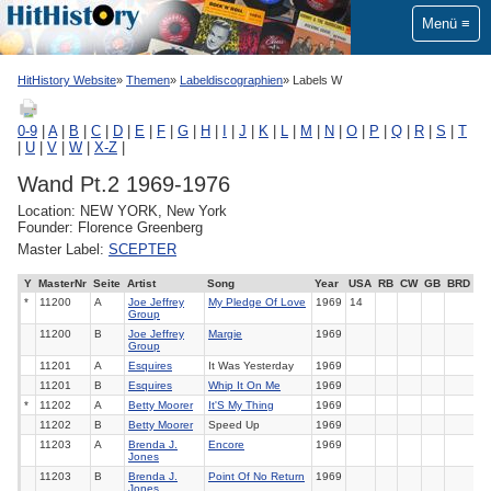
Menü
HitHistory Website
Themen
Labeldiscographien
Labels W
0-9
|
A
|
B
|
C
|
D
|
E
|
F
|
G
|
H
|
I
|
J
|
K
|
L
|
M
|
N
|
O
|
P
|
Q
|
R
|
S
|
T
|
U
|
V
|
W
|
X-Z
|
Wand Pt.2 1969-1976
Location: NEW YORK, New York
Founder: Florence Greenberg
Master Label:
SCEPTER
Y
MasterNr
Seite
Artist
Song
Year
USA
RB
CW
GB
BRD
*
11200
A
Joe Jeffrey
My Pledge Of Love
1969
14
Group
11200
B
Joe Jeffrey
Margie
1969
Group
11201
A
Esquires
It Was Yesterday
1969
11201
B
Esquires
Whip It On Me
1969
*
11202
A
Betty Moorer
It'S My Thing
1969
11202
B
Betty Moorer
Speed Up
1969
11203
A
Brenda J.
Encore
1969
Jones
11203
B
Brenda J.
Point Of No Return
1969
Jones