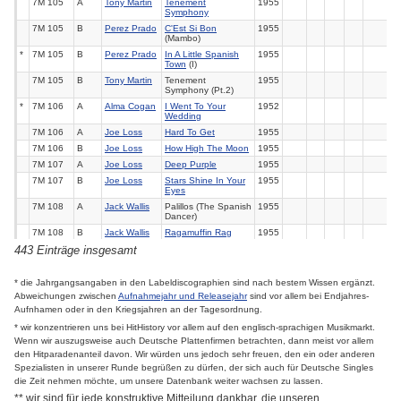
7M 105
A
Tony Martin
Tenement
1955
Symphony
7M 105
B
Perez Prado
C'Est Si Bon
1955
(Mambo)
*
7M 105
B
Perez Prado
In A Little Spanish
1955
Town
(I)
7M 105
B
Tony Martin
Tenement
1955
Symphony (Pt.2)
*
7M 106
A
Alma Cogan
I Went To Your
1952
Wedding
7M 106
A
Joe Loss
Hard To Get
1955
7M 106
B
Joe Loss
How High The Moon
1955
7M 107
A
Joe Loss
Deep Purple
1955
7M 107
B
Joe Loss
Stars Shine In Your
1955
Eyes
7M 108
A
Jack Wallis
Palillos (The Spanish
1955
Dancer)
7M 108
B
Jack Wallis
Ragamuffin Rag
1955
443 Einträge insgesamt
*
7M 109
A
Jaye P.
Swanee
1955
Morgan
*
7M 109
B
Jaye P.
Longest Walk
1955
* die Jahrgangsangaben in den Labeldiscographien sind nach bestem Wissen ergänzt.
Morgan
Abweichungen zwischen
Aufnahmejahr und Releasejahr
sind vor allem bei Endjahres-
7M 110
A
Spike Jones
I'M In The Mood For
1955
Aufnhamen oder in den Kriegsjahren an der Tagesordnung.
Love
*
7M 110
B
Spike Jones
Secret Love
1955
* wir konzentrieren uns bei HitHistory vor allem auf den englisch-sprachigen Musikmarkt.
Wenn wir auszugsweise auch Deutsche Plattenfirmen betrachten, dann meist vor allem
7M 111
A
Sid Phillips
Mammy O'Mine
1955
den Hitparadenanteil davon. Wir würden uns jedoch sehr freuen, den ein oder anderen
7M 111
B
Sid Phillips
Runnin' Wild
1955
Spezialisten in unserer Runde begrüßen zu dürfen, der sich auch für Deutsche Singles
7M 112
A
Rose
Wake The Town &
1955
die Zeit nehmen möchte, um unsere Datenbank weiter wachsen zu lassen.
Brennan
Tell The People
** wir sind für jede konstruktive Mitteilung dankbar, die unseren
7M 112
B
Rose
Ten Little Kisses
1955