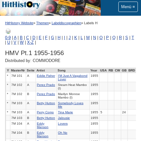
Menü
HitHistory Website
Themen
Labeldiscographien
Labels H
0-9
|
A
|
B
|
C
|
D
|
E
|
F
|
G
|
H
|
I
|
J
|
K
|
L
|
M
|
N
|
O
|
P
|
Q
|
R
|
S
|
T
|
U
|
V
|
W
|
X-Z
|
HMV Pt.1 1955-1956
Distributed by: COMMODORE
Y
MasterNr
Seite
Artist
Song
Year
USA
RB
CW
GB
BRD
*
7M 101
A
Eddie Fisher
I'M Just A Vagabond
1955
Lover
*
7M 102
A
Perez Prado
Steam Heat Mambo
1955
(I)
*
7M 102
B
Perez Prado
Marilyn Monroe
1955
Mambo (I)
*
7M 103
A
Betty Hutton
Somebody Loves
1955
Me
*
7M 103
A
Perry Como
Tina Marie
1955
5
24
7M 103
B
Betty Hutton
Jalousie
1955
7M 104
A
Eddy
Lovers
1955
Manson
7M 104
B
Eddy
Oh No
1955
Manson