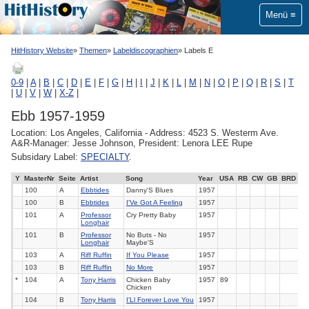
Menü
HitHistory Website
Themen
Labeldiscographien
Labels E
0-9
|
A
|
B
|
C
|
D
|
E
|
F
|
G
|
H
|
I
|
J
|
K
|
L
|
M
|
N
|
O
|
P
|
Q
|
R
|
S
|
T
|
U
|
V
|
W
|
X-Z
|
Ebb 1957-1959
Location: Los Angeles, California - Address: 4523 S. Westerm Ave.
A&R-Manager: Jesse Johnson, President: Lenora LEE Rupe
Subsidary Label:
SPECIALTY
.
Y
MasterNr
Seite
Artist
Song
Year
USA
RB
CW
GB
BRD
100
A
Ebbtides
Danny'S Blues
1957
100
B
Ebbtides
I'Ve Got A Feeling
1957
101
A
Professor
Cry Pretty Baby
1957
Longhair
101
B
Professor
No Buts - No
1957
Longhair
Maybe'S
103
A
Riff Ruffin
If You Please
1957
103
B
Riff Ruffin
No More
1957
*
104
A
Tony Harris
Chicken Baby
1957
89
Chicken
104
B
Tony Harris
I'Ll Forever Love You
1957