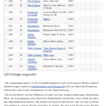
*
105
A
Floyd Dixon
Ooh Little Girl
1957
*
105
B
Floyd Dixon
What Is Life Without
1957
A Home
106
A
Professor
Look At What You'Re
1957
Longhair
Doing To Me
106
B
Professor
Misery
1957
Longhair
107
A
Brassettes
Brassette Rock
1957
107
B
Brassettes
Brassette Rock (Pt.2)
1957
*
108
A
Eddie
Playin' Hide N' Seek
1957
Daniels
108
B
Eddie
Whoa Whoa Baby
1957
Daniels
*
109
A
Dolly Cooper
Time Brings About A
1957
Change
109
B
Dolly Cooper
Wild Love
1957
110
A
Tommy
Three Minus One
1957
Lampkin
110
B
Tommy
Weather'S Stormy
1957
Lampkin
111
A
Ray Agee
My Silent Prayer
1957
125 Einträge insgesamt
111
B
Ray Agee
True Lips
1957
112
A
Tempo-
Burning Desire
1957
* die Jahrgangsangaben in den Labeldiscographien sind nach bestem Wissen ergänzt.
Mentals
Abweichungen zwischen
Aufnahmejahr und Releasejahr
sind vor allem bei Endjahres-
112
B
Tempo-
Dearest
1957
Aufnhamen oder in den Kriegsjahren an der Tagesordnung.
Mentals
* wir konzentrieren uns bei HitHistory vor allem auf den englisch-sprachigen Musikmarkt.
113
A
Ted Taylor
Days Are Dark
1957
Wenn wir auszugsweise auch Deutsche Plattenfirmen betrachten, dann meist vor allem
*
113
B
Ted Taylor
Everywhere I Go
1957
den Hitparadenanteil davon. Wir würden uns jedoch sehr freuen, den ein oder anderen
114
A
Zion
Beautiful City
1957
Spezialisten in unserer Runde begrüßen zu dürfen, der sich auch für Deutsche Singles