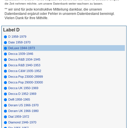
die Zeit nehmen möchte, um unsere Datenbank weiter wachsen zu lassen.
1012
B
Benny Carter
I'M The Caring
1946
King
** wir sind für jede konstruktive Mitteilung dankbar, die unseren
1013
A
Mack Triplets
Shoo Fly Pie &
1946
Datenbestand ergänzt oder Fehler in unserem Datenbestand bereinigt.
Apple Pan Dowdy
Vielen Dank für Ihre Mithilfe.
1013
B
Mack Triplets
Loop De Loo
1946
1014
A
Ted Martin
Stardust
1946
Label D
1014
B
Ted Martin
Temptation
1946
1015
A
Air Lane
You'Re Gonna
1946
D 1958-1979
Hate Yourself In
Date 1958-1970
The Morning
1015
B
Air Lane
Harriet
1946
DeLuxe 1944-1973
1016
A
Mack Triplets
One-Zy Two-Zy
1946
Decca 1939-1946
1016
B
Mack Triplets
Seems Like Old
1946
Decca R&B 1934-1945
Times
Decca R&B 1940-1953
1017
A
Ted Martin
I Didn'T Mean A
1946
Word I Said
Decca C&W 1935-1952
1017
B
Ted Martin
Strange Love
1946
Decca Pop 23000-28999
1018
A
Air Lane
Josephine Please
1946
Decca Pop 29000-33000
No Lean On The
Bell
Decca UK 1950-1969
1018
B
Air Lane
If I Had My Way
1946
Decca D 1952-1969
1019
A
Ted Martin
My Dreamland For
1946
Two
Delfi 1958-1965
1019
B
Air Lane
Blonde Sailor
1946
Deram US 1966-1970
1020
A
Ted Martin
Meet Me On The
1946
Deram UK 1966-1980
Corner
Dial 1959-1972
1020
B
Air Lane
Johnny On A
1946
Pony
Diamond 1946-1970
1021
A
Ted Martin
Shame On You
1946
Dig 1956-1957