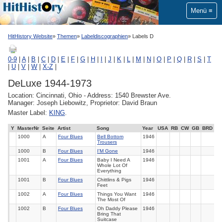
Menü
HitHistory Website
Themen
Labeldiscographien
Labels D
0-9
|
A
|
B
|
C
|
D
|
E
|
F
|
G
|
H
|
I
|
J
|
K
|
L
|
M
|
N
|
O
|
P
|
Q
|
R
|
S
|
T
|
U
|
V
|
W
|
X-Z
|
DeLuxe 1944-1973
Location: Cincinnati, Ohio - Address: 1540 Brewster Ave.
Manager: Joseph Liebowitz, Proprietor: David Braun
Master Label:
KING
.
Y
MasterNr
Seite
Artist
Song
Year
USA
RB
CW
GB
BRD
1000
A
Four Blues
Bell Bottom
1946
Trousers
1000
B
Four Blues
I'M Gone
1946
1001
A
Four Blues
Baby I Need A
1946
Whole Lot Of
Everything
1001
B
Four Blues
Chittlins & Pigs
1946
Feet
1002
A
Four Blues
Things You Want
1946
The Most Of
1002
B
Four Blues
Oh Daddy Please
1946
Bring That
Suitcase